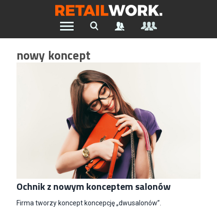
Znajdź pracę w branży Retail &
nowy koncept
Ecommerce
Wszystkie Artykuły
Szukaj oferty pracy:
Chcesz być na bieżąco z najnowszymi ofertami w branży.
Załóż konto
Ochnik z nowym konceptem salonów
Firma tworzy koncept koncepcję „dwusalonów”.