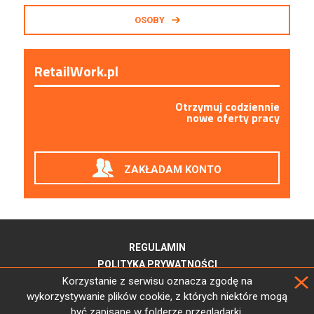
OSOBY
RetailWork.pl
Otrzymuj codziennie
nowe oferty pracy
ZAKŁADAM KONTO
REGULAMIN
POLITYKA PRYWATNOŚCI
Korzystanie z serwisu oznacza zgodę na
wykorzystywanie plików cookie, z których niektóre mogą
być zapisane w folderze przeglądarki.