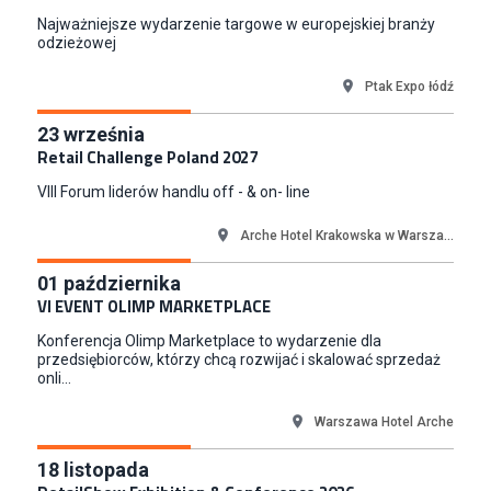
Warszawa
Najważniejsze wydarzenie targowe w europejskiej branży
Koordynator Inwestycji
odzieżowej
ETOS S.A.
Ptak Expo łódź
Gdańsk
Content Creator (m/k)
23
września
Medicine
Retail Challenge Poland 2027
Kraków
VIII Forum liderów handlu off - & on- line
Junior RPA Developer (k/m)
TERG S.A.
Arche Hotel Krakowska w Warsza...
Złotów
01
października
Kupiec / Kupczyni Fashion
VI EVENT OLIMP MARKETPLACE
Smyk S.A.
Konferencja Olimp Marketplace to wydarzenie dla
Warszawa
przedsiębiorców, którzy chcą rozwijać i skalować sprzedaż
onli...
Warszawa Hotel Arche
18
listopada