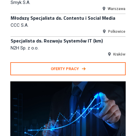
Smyk S.A.
Warszawa
Młodszy Specjalista ds. Contentu i Social Media
CCC S.A.
Polkowice
Specjalista ds. Rozwoju Systemów IT (km)
N2H Sp. z o.o.
Kraków
Zastępca Kierownika Salonu CH Riviera (m/k)
OFERTY PRACY
KAN SP Z O O
Gdynia
Specjalista/tka ds. Utrzymania Ruchu
W.Kruk
Komorniki
Key Account Manager Meble
Empik
Warszawa
Młodszy Specjalista ds. Sprzedaży B2B (K/M/N)