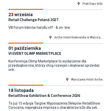
Ptak Expo łódź
23
września
Retail Challenge Poland 2027
VIII Forum liderów handlu off - & on- line
Arche Hotel Krakowska w Warsza...
01
października
VI EVENT OLIMP MARKETPLACE
Konferencja Olimp Marketplace to wydarzenie dla
przedsiębiorców, którzy chcą rozwijać i skalować sprzedaż
onli...
Warszawa Hotel Arche
18
listopada
RetailShow Exhibition & Conference 2026
To już 15 edycja Targów Wyposażenia Sklepów RetailShow.
Coroczna, największa impreza o charakterze b2b dla sek...