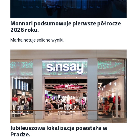
Euro-net Sp. z o.o.
Warszawa
Key Account Manager
Monnari podsumowuje pierwsze półrocze
Puccini
2026 roku.
Skarbimierzyce
Marka notuje solidne wyniki.
Content Creator (m/k)
Medicine
Kraków
Junior RPA Developer (k/m)
TERG S.A.
Złotów
Jubileuszowa lokalizacja powstała w
Pradze.