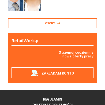
OSOBY
RetailWork.pl
Otrzymuj codziennie
nowe oferty pracy
ZAKŁADAM KONTO
REGULAMIN