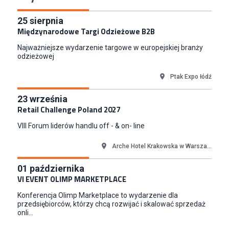
Komorniki
Key Account Manager Meble
25
sierpnia
Międzynarodowe Targi Odzieżowe B2B
Empik
Warszawa
Najważniejsze wydarzenie targowe w europejskiej branży
Młodszy Specjalista ds. Sprzedaży B2B (K/M/N)
odzieżowej
Euro-net Sp. z o.o.
Ptak Expo łódź
Warszawa
Key Account Manager
23
września
Puccini
Retail Challenge Poland 2027
Skarbimierzyce
VIII Forum liderów handlu off - & on- line
Content Creator (m/k)
Medicine
Arche Hotel Krakowska w Warsza...
Kraków
01
października
Junior RPA Developer (k/m)
VI EVENT OLIMP MARKETPLACE
TERG S.A.
Konferencja Olimp Marketplace to wydarzenie dla
Złotów
przedsiębiorców, którzy chcą rozwijać i skalować sprzedaż
onli...