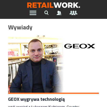
Znajdź pracę w branży Retail &
Wywiady
Ecommerce
Szukaj oferty pracy:
Chcesz być na bieżąco z najnowszymi ofertami w branży.
Załóż konto
GEOX wygrywa technologią