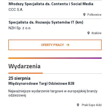
Młodszy Specjalista ds. Contentu i Social Media
CCC S.A.
Polkowice
Specjalista ds. Rozwoju Systemów IT (km)
N2H Sp. z o.o.
Kraków
Zastępca Kierownika Salonu CH Riviera (m/k)
OFERTY PRACY
KAN SP Z O O
Gdynia
Specjalista/tka ds. Utrzymania Ruchu
Wydarzenia
W.Kruk
Komorniki
Key Account Manager Meble
25
sierpnia
Międzynarodowe Targi Odzieżowe B2B
Empik
Warszawa
Najważniejsze wydarzenie targowe w europejskiej branży
Młodszy Specjalista ds. Sprzedaży B2B (K/M/N)
odzieżowej
Euro-net Sp. z o.o.
Ptak Expo łódź
Warszawa