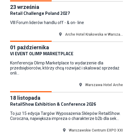
Key Account Manager
23
września
Puccini
Retail Challenge Poland 2027
Skarbimierzyce
VIII Forum liderów handlu off - & on- line
Content Creator (m/k)
Medicine
Arche Hotel Krakowska w Warsza...
Kraków
01
października
Junior RPA Developer (k/m)
VI EVENT OLIMP MARKETPLACE
TERG S.A.
Konferencja Olimp Marketplace to wydarzenie dla
Złotów
przedsiębiorców, którzy chcą rozwijać i skalować sprzedaż
onli...
Warszawa Hotel Arche
18
listopada
RetailShow Exhibition & Conference 2026
To już 15 edycja Targów Wyposażenia Sklepów RetailShow.
Coroczna, największa impreza o charakterze b2b dla sek...
Warszawskie Centrum EXPO XXI