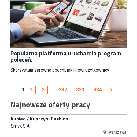
Key Account Manager Meble
Empik
Warszawa
Młodszy Specjalista ds. Sprzedaży B2B (K/M/N)
Euro-net Sp. z o.o.
Warszawa
Key Account Manager
Popularna platforma uruchamia program
Puccini
poleceń.
Skarbimierzyce
Skorzystają zarówno obecni, jak i nowi użytkownicy.
Content Creator (m/k)
Medicine
Kraków
1
2
3
...
332
333
334
Junior RPA Developer (k/m)
Najnowsze oferty pracy
TERG S.A.
Złotów
Kupiec / Kupczyni Fashion
Smyk S.A.
Warszawa