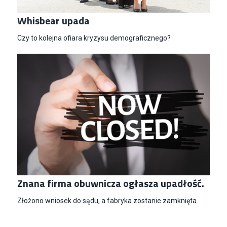
Whisbear upada
Specjalista/tka ds. Utrzymania Ruchu
Czy to kolejna ofiara kryzysu demograficznego?
W.Kruk
Komorniki
Key Account Manager Meble
Empik
Warszawa
Młodszy Specjalista ds. Sprzedaży B2B (K/M/N)
Euro-net Sp. z o.o.
Warszawa
Key Account Manager
Puccini
Skarbimierzyce
Znana firma obuwnicza ogłasza upadłość.
Content Creator (m/k)
Medicine
Złożono wniosek do sądu, a fabryka zostanie zamknięta.
Kraków
Junior RPA Developer (k/m)