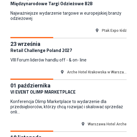
Międzynarodowe Targi Odzieżowe B2B
Empik
Warszawa
Najważniejsze wydarzenie targowe w europejskiej branży
Młodszy Specjalista ds. Sprzedaży B2B (K/M/N)
odzieżowej
Euro-net Sp. z o.o.
Ptak Expo łódź
Warszawa
Key Account Manager
23
września
Puccini
Retail Challenge Poland 2027
Skarbimierzyce
VIII Forum liderów handlu off - & on- line
Content Creator (m/k)
Medicine
Arche Hotel Krakowska w Warsza...
Kraków
01
października
Junior RPA Developer (k/m)
VI EVENT OLIMP MARKETPLACE
TERG S.A.
Konferencja Olimp Marketplace to wydarzenie dla
Złotów
przedsiębiorców, którzy chcą rozwijać i skalować sprzedaż
onli...
Warszawa Hotel Arche