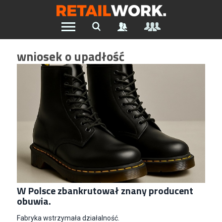
Znajdź pracę w branży Retail &
wniosek o upadłość
Ecommerce
Wszystkie Artykuły
Szukaj oferty pracy:
Chcesz być na bieżąco z najnowszymi ofertami w branży.
Załóż konto
W Polsce zbankrutował znany producent
obuwia.
Fabryka wstrzymała działalność.