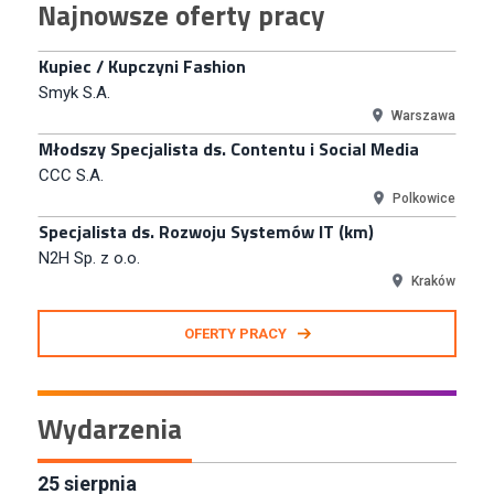
Najnowsze oferty pracy
TERG S.A.
Złotów
Kupiec / Kupczyni Fashion
Smyk S.A.
Warszawa
Młodszy Specjalista ds. Contentu i Social Media
CCC S.A.
Polkowice
Specjalista ds. Rozwoju Systemów IT (km)
N2H Sp. z o.o.
Kraków
Zastępca Kierownika Salonu CH Riviera (m/k)
OFERTY PRACY
KAN SP Z O O
Gdynia
Specjalista/tka ds. Utrzymania Ruchu
Wydarzenia
W.Kruk
Komorniki
Key Account Manager Meble
25
sierpnia