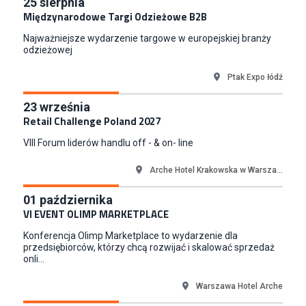
Key Account Manager Meble
25
sierpnia
Międzynarodowe Targi Odzieżowe B2B
Empik
Warszawa
Najważniejsze wydarzenie targowe w europejskiej branży
Młodszy Specjalista ds. Sprzedaży B2B (K/M/N)
odzieżowej
Euro-net Sp. z o.o.
Ptak Expo łódź
Warszawa
Key Account Manager
23
września
Puccini
Retail Challenge Poland 2027
Skarbimierzyce
VIII Forum liderów handlu off - & on- line
Content Creator (m/k)
Medicine
Arche Hotel Krakowska w Warsza...
Kraków
01
października
Junior RPA Developer (k/m)
VI EVENT OLIMP MARKETPLACE
TERG S.A.
Konferencja Olimp Marketplace to wydarzenie dla
Złotów
przedsiębiorców, którzy chcą rozwijać i skalować sprzedaż
onli...
Warszawa Hotel Arche