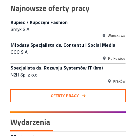
Najnowsze oferty pracy
TERG S.A.
Złotów
Kupiec / Kupczyni Fashion
Smyk S.A.
Warszawa
Młodszy Specjalista ds. Contentu i Social Media
CCC S.A.
Polkowice
Specjalista ds. Rozwoju Systemów IT (km)
N2H Sp. z o.o.
Kraków
Zastępca Kierownika Salonu CH Riviera (m/k)
OFERTY PRACY
KAN SP Z O O
Gdynia
Specjalista/tka ds. Utrzymania Ruchu
Wydarzenia
W.Kruk
Komorniki