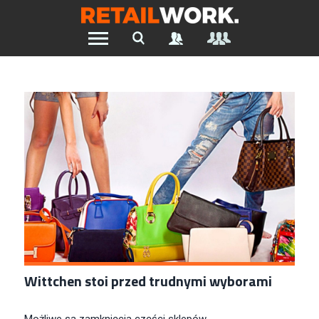
Znajdź pracę w branży Retail &
Ecommerce
Szukaj oferty pracy:
Chcesz być na bieżąco z najnowszymi ofertami w branży.
Załóż konto
Wittchen stoi przed trudnymi wyborami