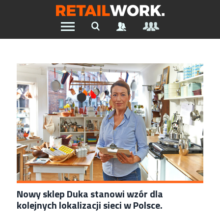
Znajdź pracę w branży Retail &
Ecommerce
Szukaj oferty pracy:
Chcesz być na bieżąco z najnowszymi ofertami w branży.
Załóż konto
Nowy sklep Duka stanowi wzór dla
kolejnych lokalizacji sieci w Polsce.