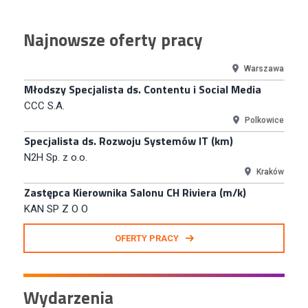
Kupiec / Kupczyni Fashion
Najnowsze oferty pracy
Smyk S.A.
Warszawa
Młodszy Specjalista ds. Contentu i Social Media
CCC S.A.
Polkowice
Specjalista ds. Rozwoju Systemów IT (km)
N2H Sp. z o.o.
Kraków
Zastępca Kierownika Salonu CH Riviera (m/k)
KAN SP Z O O
Gdynia
Specjalista/tka ds. Utrzymania Ruchu
OFERTY PRACY
W.Kruk
Komorniki
Key Account Manager Meble
Wydarzenia
Empik