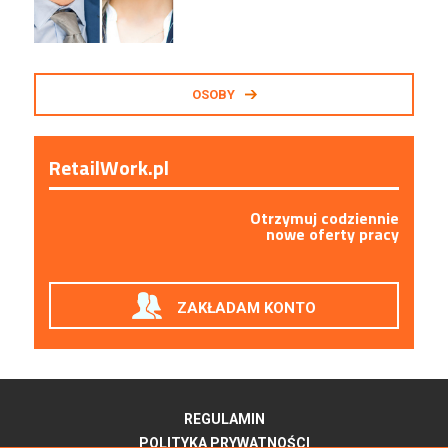
OSOBY
RetailWork.pl
Otrzymuj codziennie
nowe oferty pracy
ZAKŁADAM KONTO
REGULAMIN
POLITYKA PRYWATNOŚCI