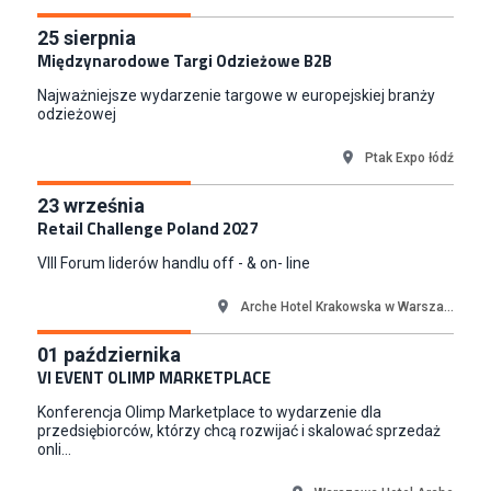
Warszawa
Młodszy Specjalista ds. Sprzedaży B2B (K/M/N)
25
sierpnia
Międzynarodowe Targi Odzieżowe B2B
Euro-net Sp. z o.o.
Warszawa
Najważniejsze wydarzenie targowe w europejskiej branży
Koordynator Inwestycji
odzieżowej
ETOS S.A.
Ptak Expo łódź
Gdańsk
Content Creator (m/k)
23
września
Medicine
Retail Challenge Poland 2027
Kraków
VIII Forum liderów handlu off - & on- line
Junior RPA Developer (k/m)
TERG S.A.
Arche Hotel Krakowska w Warsza...
Złotów
01
października
Kupiec / Kupczyni Fashion
VI EVENT OLIMP MARKETPLACE
Smyk S.A.
Konferencja Olimp Marketplace to wydarzenie dla
Warszawa
przedsiębiorców, którzy chcą rozwijać i skalować sprzedaż
onli...