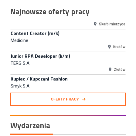
Junior RPA Developer (k/m)
Najnowsze oferty pracy
TERG S.A.
Złotów
Kupiec / Kupczyni Fashion
Smyk S.A.
Warszawa
Młodszy Specjalista ds. Contentu i Social Media
CCC S.A.
Polkowice
Specjalista ds. Rozwoju Systemów IT (km)
N2H Sp. z o.o.
Kraków
Zastępca Kierownika Salonu CH Riviera (m/k)
OFERTY PRACY
KAN SP Z O O
Gdynia
Specjalista/tka ds. Utrzymania Ruchu
Wydarzenia
W.Kruk
Komorniki