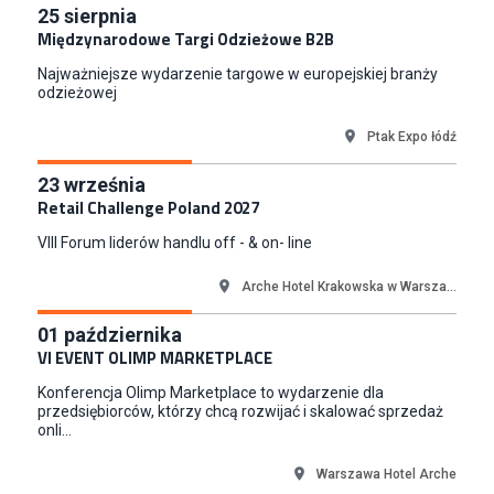
Key Account Manager Meble
25
sierpnia
Międzynarodowe Targi Odzieżowe B2B
Empik
Warszawa
Najważniejsze wydarzenie targowe w europejskiej branży
Młodszy Specjalista ds. Sprzedaży B2B (K/M/N)
odzieżowej
Euro-net Sp. z o.o.
Ptak Expo łódź
Warszawa
Key Account Manager
23
września
Puccini
Retail Challenge Poland 2027
Skarbimierzyce
VIII Forum liderów handlu off - & on- line
Content Creator (m/k)
Medicine
Arche Hotel Krakowska w Warsza...
Kraków
01
października
Junior RPA Developer (k/m)
VI EVENT OLIMP MARKETPLACE
TERG S.A.
Konferencja Olimp Marketplace to wydarzenie dla
Złotów
przedsiębiorców, którzy chcą rozwijać i skalować sprzedaż
onli...
Warszawa Hotel Arche