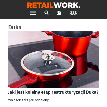
Znajdź pracę w branży Retail &
Duka
Ecommerce
Wszystkie Artykuły
Szukaj oferty pracy:
Chcesz być na bieżąco z najnowszymi ofertami w branży.
Załóż konto
Jaki jest kolejny etap restrukturyzacji Duka?
Wniosek zarządu oddalony.