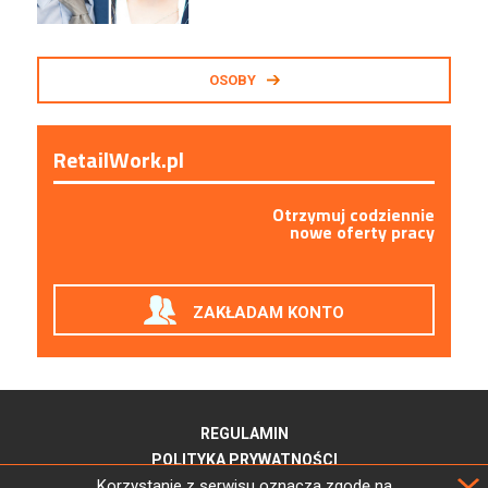
OSOBY
RetailWork.pl
Otrzymuj codziennie
nowe oferty pracy
ZAKŁADAM KONTO
REGULAMIN
POLITYKA PRYWATNOŚCI
Korzystanie z serwisu oznacza zgodę na