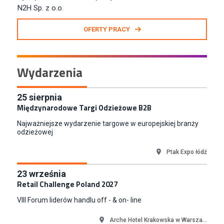
Kraków
Zastępca Kierownika Salonu CH Riviera (m/k)
OFERTY PRACY
KAN SP Z O O
Gdynia
Specjalista/tka ds. Utrzymania Ruchu
Wydarzenia
W.Kruk
Komorniki
Key Account Manager Meble
25
sierpnia
Międzynarodowe Targi Odzieżowe B2B
Empik
Warszawa
Najważniejsze wydarzenie targowe w europejskiej branży
Młodszy Specjalista ds. Sprzedaży B2B (K/M/N)
odzieżowej
Euro-net Sp. z o.o.
Ptak Expo łódź
Warszawa
Key Account Manager
23
września
Puccini
Retail Challenge Poland 2027
Skarbimierzyce
VIII Forum liderów handlu off - & on- line
Content Creator (m/k)
Medicine
Arche Hotel Krakowska w Warsza...