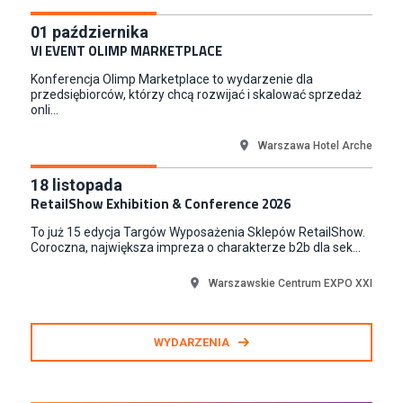
Kraków
01
października
Junior RPA Developer (k/m)
VI EVENT OLIMP MARKETPLACE
TERG S.A.
Konferencja Olimp Marketplace to wydarzenie dla
Złotów
przedsiębiorców, którzy chcą rozwijać i skalować sprzedaż
onli...
Warszawa Hotel Arche
18
listopada
RetailShow Exhibition & Conference 2026
To już 15 edycja Targów Wyposażenia Sklepów RetailShow.
Coroczna, największa impreza o charakterze b2b dla sek...
Warszawskie Centrum EXPO XXI
WYDARZENIA