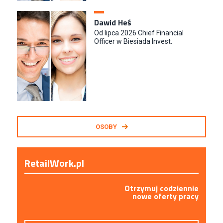
Dawid Heś
Od lipca 2026 Chief Financial
Officer w Biesiada Invest.
OSOBY
RetailWork.pl
Otrzymuj codziennie
nowe oferty pracy