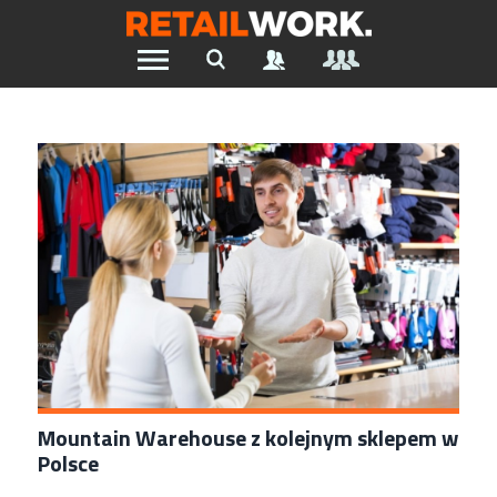
Znajdź pracę w branży Retail &
Ecommerce
Szukaj oferty pracy:
Chcesz być na bieżąco z najnowszymi ofertami w branży.
Załóż konto
Mountain Warehouse z kolejnym sklepem w
Polsce