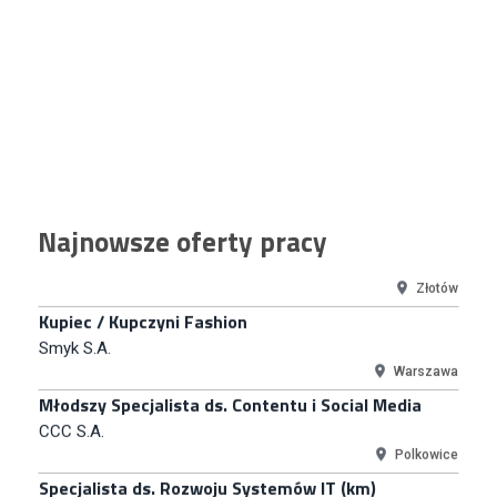
Warszawa
Key Account Manager
Puccini
Skarbimierzyce
Content Creator (m/k)
Medicine
Kraków
Junior RPA Developer (k/m)
Najnowsze oferty pracy
TERG S.A.
Złotów
Kupiec / Kupczyni Fashion
Smyk S.A.
Warszawa
Młodszy Specjalista ds. Contentu i Social Media
CCC S.A.
Polkowice
Specjalista ds. Rozwoju Systemów IT (km)
N2H Sp. z o.o.