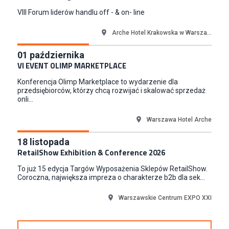
Skarbimierzyce
VIII Forum liderów handlu off - & on- line
Content Creator (m/k)
Medicine
Arche Hotel Krakowska w Warsza...
Kraków
01
października
Junior RPA Developer (k/m)
VI EVENT OLIMP MARKETPLACE
TERG S.A.
Konferencja Olimp Marketplace to wydarzenie dla
Złotów
przedsiębiorców, którzy chcą rozwijać i skalować sprzedaż
onli...
Warszawa Hotel Arche
18
listopada
RetailShow Exhibition & Conference 2026
To już 15 edycja Targów Wyposażenia Sklepów RetailShow.
Coroczna, największa impreza o charakterze b2b dla sek...
Warszawskie Centrum EXPO XXI