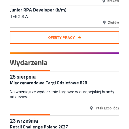
Polkowice
Specjalista ds. Rozwoju Systemów IT (km)
N2H Sp. z o.o.
Kraków
Zastępca Kierownika Salonu CH Riviera (m/k)
OFERTY PRACY
KAN SP Z O O
Gdynia
Specjalista/tka ds. Utrzymania Ruchu
Wydarzenia
W.Kruk
Komorniki
Key Account Manager Meble
25
sierpnia
Międzynarodowe Targi Odzieżowe B2B
Empik
Warszawa
Najważniejsze wydarzenie targowe w europejskiej branży
Młodszy Specjalista ds. Sprzedaży B2B (K/M/N)
odzieżowej
Euro-net Sp. z o.o.
Ptak Expo łódź
Warszawa
Key Account Manager
23
września
Retail Challenge Poland 2027
Puccini