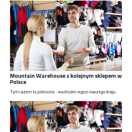
Mountain Warehouse z kolejnym sklepem w
Polsce
Tym razem to północno - wschodni region naszego kraju.
Specjalista/tka ds. Utrzymania Ruchu
W.Kruk
Komorniki
Key Account Manager Meble
Empik