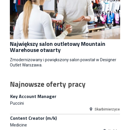
Warszawa
Młodszy Specjalista ds. Sprzedaży B2B (K/M/N)
Euro-net Sp. z o.o.
Warszawa
Key Account Manager
Puccini
Największy salon outletowy Mountain
Skarbimierzyce
Warehouse otwarty
Content Creator (m/k)
Zmodernizowany i powiększony salon powstał w Designer
Medicine
Outlet Warszawa.
Kraków
Junior RPA Developer (k/m)
Najnowsze oferty pracy
TERG S.A.
Złotów
Kupiec / Kupczyni Fashion
Smyk S.A.
Warszawa
Młodszy Specjalista ds. Contentu i Social Media
CCC S.A.