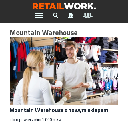
Znajdź pracę w branży Retail &
Mountain Warehouse
Ecommerce
Wszystkie Artykuły
Szukaj oferty pracy:
Chcesz być na bieżąco z najnowszymi ofertami w branży.
Załóż konto
Mountain Warehouse z nowym sklepem
i to o powierzchni 1 000 mkw.