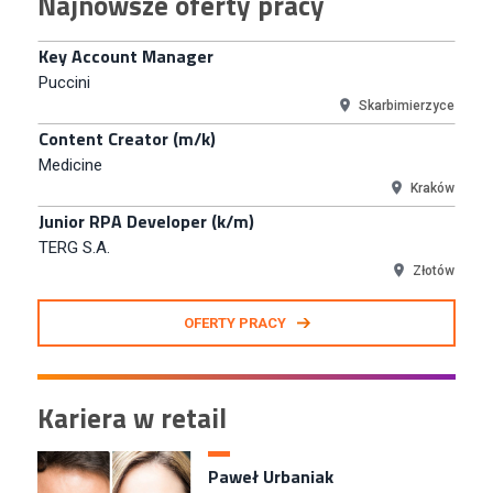
Najnowsze oferty pracy
Euro-net Sp. z o.o.
Warszawa
Key Account Manager
Puccini
Skarbimierzyce
Content Creator (m/k)
Medicine
Kraków
Junior RPA Developer (k/m)
TERG S.A.
Złotów
Kupiec / Kupczyni Fashion
OFERTY PRACY
Smyk S.A.
Warszawa
Młodszy Specjalista ds. Contentu i Social Media
Kariera w retail
CCC S.A.
Polkowice
Specjalista ds. Rozwoju Systemów IT (km)
Paweł Urbaniak