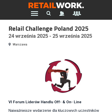
Znajdź pracę w branży Retail &
Relail Challenge Poland 2025
Ecommerce
24 września 2025 - 25 września 2025
Warszawa
Szukaj oferty pracy:
Chcesz być na bieżąco z najnowszymi ofertami w branży.
Załóż konto
VI Forum Liderów Handlu Off- & On- Line
Najważniejsze wydarzenie dla kluczowych uczestników