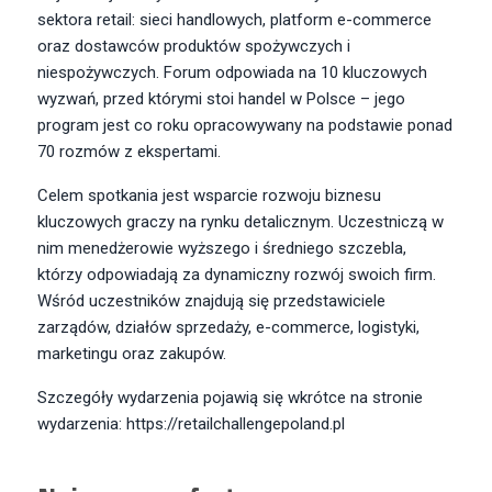
sektora retail: sieci handlowych, platform e-commerce
oraz dostawców produktów spożywczych i
niespożywczych. Forum odpowiada na 10 kluczowych
wyzwań, przed którymi stoi handel w Polsce – jego
program jest co roku opracowywany na podstawie ponad
70 rozmów z ekspertami.
Celem spotkania jest wsparcie rozwoju biznesu
kluczowych graczy na rynku detalicznym. Uczestniczą w
nim menedżerowie wyższego i średniego szczebla,
którzy odpowiadają za dynamiczny rozwój swoich firm.
Specjalista/tka ds. Utrzymania Ruchu
Wśród uczestników znajdują się przedstawiciele
zarządów, działów sprzedaży, e-commerce, logistyki,
W.Kruk
Komorniki
marketingu oraz zakupów.
Key Account Manager Meble
Szczegóły wydarzenia pojawią się wkrótce na stronie
Empik
wydarzenia:
https://retailchallengepoland.pl
Warszawa
Młodszy Specjalista ds. Sprzedaży B2B (K/M/N)