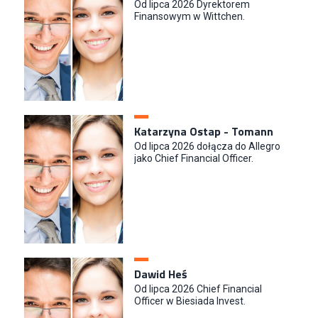
N2H Sp. z o.o.
Od lipca 2026 Dyrektorem
Finansowym w Wittchen.
Kraków
Zastępca Kierownika Salonu CH Riviera (m/k)
KAN SP Z O O
Gdynia
Specjalista/tka ds. Utrzymania Ruchu
W.Kruk
Komorniki
Katarzyna Ostap - Tomann
Key Account Manager Meble
Od lipca 2026 dołącza do Allegro
jako Chief Financial Officer.
Empik
Warszawa
Młodszy Specjalista ds. Sprzedaży B2B (K/M/N)
Euro-net Sp. z o.o.
Warszawa
Key Account Manager
Puccini
Dawid Heś
Skarbimierzyce
Od lipca 2026 Chief Financial
Officer w Biesiada Invest.
Content Creator (m/k)