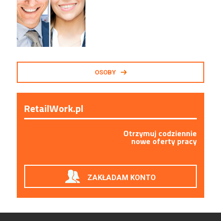
Medicine
Kraków
Junior RPA Developer (k/m)
TERG S.A.
Złotów
OSOBY
RetailWork.pl
Otrzymuj codziennie
nowe oferty pracy
ZAKŁADAM KONTO