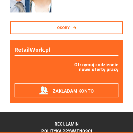
OSOBY
RetailWork.pl
Otrzymuj codziennie
nowe oferty pracy
ZAKŁADAM KONTO
REGULAMIN
POLITYKA PRYWATNOŚCI