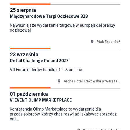
Euro-net Sp. z o.o.
25
sierpnia
Warszawa
Międzynarodowe Targi Odzieżowe B2B
Koordynator Inwestycji
Najważniejsze wydarzenie targowe w europejskiej branży
ETOS S.A.
odzieżowej
Gdańsk
Grafik / Graficzka Nadruków Odzieżowych
Ptak Expo łódź
Smyk S.A.
23
września
Warszawa
Retail Challenge Poland 2027
Junior RPA Developer (k/m)
VIII Forum liderów handlu off - & on- line
TERG S.A.
Złotów
Arche Hotel Krakowska w Warsza...
Kupiec / Kupczyni Fashion
Smyk S.A.
01
października
Warszawa
VI EVENT OLIMP MARKETPLACE
Młodszy Specjalista ds. Contentu i Social Media
Konferencja Olimp Marketplace to wydarzenie dla
CCC S.A.
przedsiębiorców, którzy chcą rozwijać i skalować sprzedaż
onli...
Polkowice