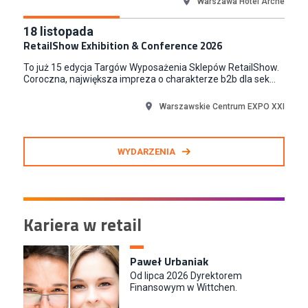
Warszawa Hotel Arche
Kraków
Junior RPA Developer (k/m)
18
listopada
RetailShow Exhibition & Conference 2026
TERG S.A.
Złotów
To już 15 edycja Targów Wyposażenia Sklepów RetailShow.
Coroczna, największa impreza o charakterze b2b dla sek...
Warszawskie Centrum EXPO XXI
WYDARZENIA
Kariera w retail
Paweł Urbaniak
Od lipca 2026 Dyrektorem
Finansowym w Wittchen.