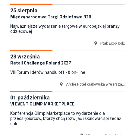
Kraków
25
sierpnia
Zastępca Kierownika Salonu CH Riviera (m/k)
Międzynarodowe Targi Odzieżowe B2B
KAN SP Z O O
Gdynia
Najważniejsze wydarzenie targowe w europejskiej branży
odzieżowej
Specjalista/tka ds. Utrzymania Ruchu
W.Kruk
Ptak Expo łódź
Komorniki
23
września
Key Account Manager Meble
Retail Challenge Poland 2027
Empik
Warszawa
VIII Forum liderów handlu off - & on- line
Młodszy Specjalista ds. Sprzedaży B2B (K/M/N)
Arche Hotel Krakowska w Warsza...
Euro-net Sp. z o.o.
Warszawa
01
października
Key Account Manager
VI EVENT OLIMP MARKETPLACE
Puccini
Konferencja Olimp Marketplace to wydarzenie dla
Skarbimierzyce
przedsiębiorców, którzy chcą rozwijać i skalować sprzedaż
onli...
Content Creator (m/k)
Medicine