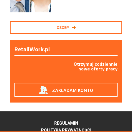
OSOBY
RetailWork.pl
Otrzymuj codziennie
nowe oferty pracy
ZAKŁADAM KONTO
REGULAMIN
POLITYKA PRYWATNOŚCI