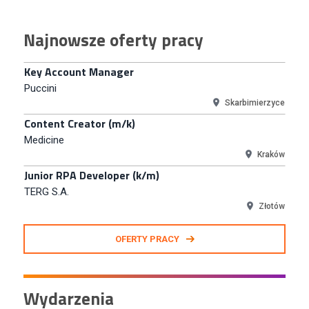
Warszawa
Key Account Manager
Najnowsze oferty pracy
Puccini
Skarbimierzyce
Content Creator (m/k)
Medicine
Kraków
Junior RPA Developer (k/m)
TERG S.A.
Złotów
Kupiec / Kupczyni Fashion
Smyk S.A.
Warszawa
Młodszy Specjalista ds. Contentu i Social Media
OFERTY PRACY
CCC S.A.
Polkowice
Specjalista ds. Rozwoju Systemów IT (km)
Wydarzenia
N2H Sp. z o.o.