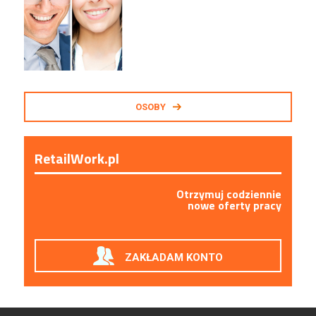
OSOBY
RetailWork.pl
Otrzymuj codziennie
nowe oferty pracy
ZAKŁADAM KONTO