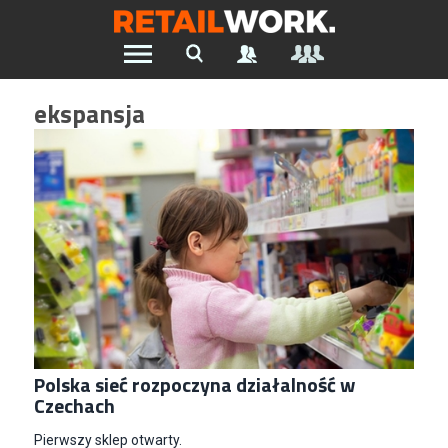
Znajdź pracę w branży Retail &
ekspansja
Ecommerce
Wszystkie Artykuły
Szukaj oferty pracy:
Chcesz być na bieżąco z najnowszymi ofertami w branży.
Załóż konto
Polska sieć rozpoczyna działalność w
Czechach
Pierwszy sklep otwarty.