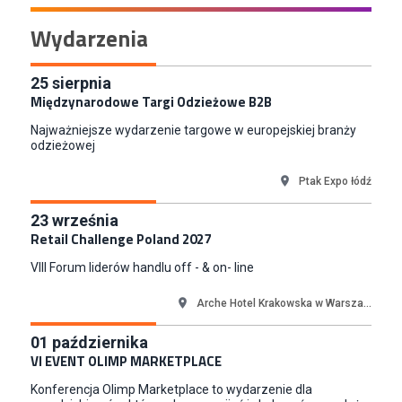
Key Account Manager Meble
Wydarzenia
Empik
Warszawa
Młodszy Specjalista ds. Sprzedaży B2B (K/M/N)
25
sierpnia
Międzynarodowe Targi Odzieżowe B2B
Euro-net Sp. z o.o.
Warszawa
Najważniejsze wydarzenie targowe w europejskiej branży
Koordynator Inwestycji
odzieżowej
ETOS S.A.
Ptak Expo łódź
Gdańsk
Content Creator (m/k)
23
września
Medicine
Retail Challenge Poland 2027
Kraków
VIII Forum liderów handlu off - & on- line
Junior RPA Developer (k/m)
TERG S.A.
Arche Hotel Krakowska w Warsza...
Złotów
01
października
Kupiec / Kupczyni Fashion
VI EVENT OLIMP MARKETPLACE
Smyk S.A.
Konferencja Olimp Marketplace to wydarzenie dla
Warszawa