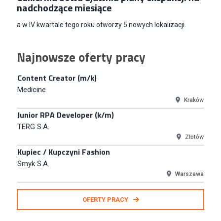
nadchodzące miesiące
Junior RPA Developer (k/m)
TERG S.A.
a w IV kwartale tego roku otworzy 5 nowych lokalizacji.
Złotów
Kupiec / Kupczyni Fashion
Najnowsze oferty pracy
Smyk S.A.
Warszawa
Młodszy Specjalista ds. Contentu i Social Media
CCC S.A.
Polkowice
Specjalista ds. Rozwoju Systemów IT (km)
N2H Sp. z o.o.
Kraków
Zastępca Kierownika Salonu CH Riviera (m/k)
KAN SP Z O O
Gdynia
Specjalista/tka ds. Utrzymania Ruchu
OFERTY PRACY
W.Kruk
Komorniki