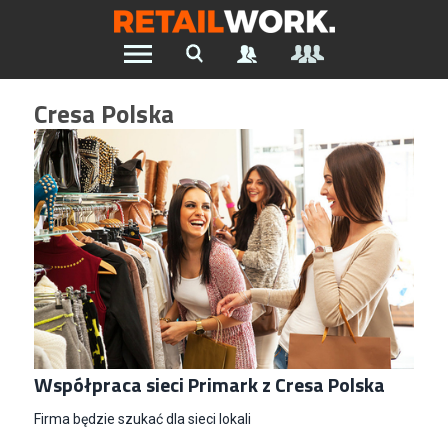
Znajdź pracę w branży Retail &
Cresa Polska
Ecommerce
Wszystkie Artykuły
Szukaj oferty pracy:
Chcesz być na bieżąco z najnowszymi ofertami w branży.
Załóż konto
Współpraca sieci Primark z Cresa Polska
Firma będzie szukać dla sieci lokali