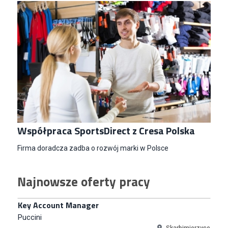
Specjalista/tka ds. Utrzymania Ruchu
W.Kruk
Komorniki
Key Account Manager Meble
Empik
Współpraca SportsDirect z Cresa Polska
Warszawa
Młodszy Specjalista ds. Sprzedaży B2B (K/M/N)
Firma doradcza zadba o rozwój marki w Polsce
Euro-net Sp. z o.o.
Warszawa
Najnowsze oferty pracy
Key Account Manager
Puccini
Skarbimierzyce
Content Creator (m/k)