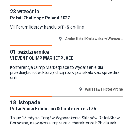
W.Kruk
23
września
Komorniki
Retail Challenge Poland 2027
Key Account Manager Meble
VIII Forum liderów handlu off - & on- line
Empik
Warszawa
Arche Hotel Krakowska w Warsza...
Młodszy Specjalista ds. Sprzedaży B2B (K/M/N)
Euro-net Sp. z o.o.
01
października
VI EVENT OLIMP MARKETPLACE
Warszawa
Key Account Manager
Konferencja Olimp Marketplace to wydarzenie dla
przedsiębiorców, którzy chcą rozwijać i skalować sprzedaż
Puccini
onli...
Skarbimierzyce
Content Creator (m/k)
Warszawa Hotel Arche
Medicine
18
listopada
Kraków
RetailShow Exhibition & Conference 2026
Junior RPA Developer (k/m)
TERG S.A.
To już 15 edycja Targów Wyposażenia Sklepów RetailShow.
Coroczna, największa impreza o charakterze b2b dla sek...
Złotów