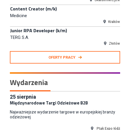
Medicine
Kraków
Junior RPA Developer (k/m)
TERG S.A.
Złotów
Kupiec / Kupczyni Fashion
Smyk S.A.
Warszawa
OFERTY PRACY
Młodszy Specjalista ds. Contentu i Social Media
CCC S.A.
Polkowice
Wydarzenia
Specjalista ds. Rozwoju Systemów IT (km)
N2H Sp. z o.o.
25
sierpnia
Kraków
Międzynarodowe Targi Odzieżowe B2B
Zastępca Kierownika Salonu CH Riviera (m/k)
Najważniejsze wydarzenie targowe w europejskiej branży
KAN SP Z O O
odzieżowej
Gdynia
Specjalista/tka ds. Utrzymania Ruchu
Ptak Expo łódź