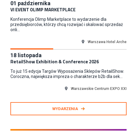
01
października
Junior RPA Developer (k/m)
VI EVENT OLIMP MARKETPLACE
TERG S.A.
Konferencja Olimp Marketplace to wydarzenie dla
Złotów
przedsiębiorców, którzy chcą rozwijać i skalować sprzedaż
onli...
Warszawa Hotel Arche
18
listopada
RetailShow Exhibition & Conference 2026
To już 15 edycja Targów Wyposażenia Sklepów RetailShow.
Coroczna, największa impreza o charakterze b2b dla sek...
Warszawskie Centrum EXPO XXI
WYDARZENIA