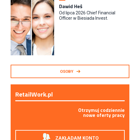
Dawid Heś
Od lipca 2026 Chief Financial
Officer w Biesiada Invest.
OSOBY
RetailWork.pl
Otrzymuj codziennie
nowe oferty pracy
ZAKŁADAM KONTO