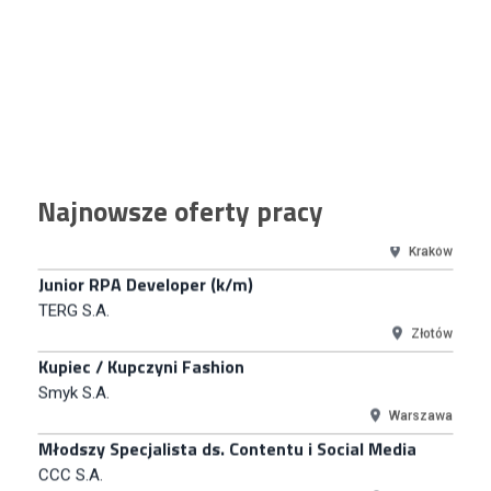
Key Account Manager
Puccini
Skarbimierzyce
Content Creator (m/k)
Medicine
Kraków
Junior RPA Developer (k/m)
Najnowsze oferty pracy
TERG S.A.
Złotów
Kupiec / Kupczyni Fashion
Smyk S.A.
Warszawa
Młodszy Specjalista ds. Contentu i Social Media
CCC S.A.
Polkowice
Specjalista ds. Rozwoju Systemów IT (km)
N2H Sp. z o.o.
Kraków