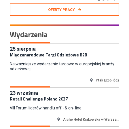
Zastępca Kierownika Salonu CH Riviera (m/k)
OFERTY PRACY
KAN SP Z O O
Gdynia
Specjalista/tka ds. Utrzymania Ruchu
Wydarzenia
W.Kruk
Komorniki
Key Account Manager Meble
25
sierpnia
Międzynarodowe Targi Odzieżowe B2B
Empik
Warszawa
Najważniejsze wydarzenie targowe w europejskiej branży
Młodszy Specjalista ds. Sprzedaży B2B (K/M/N)
odzieżowej
Euro-net Sp. z o.o.
Ptak Expo łódź
Warszawa
Key Account Manager
23
września
Puccini
Retail Challenge Poland 2027
Skarbimierzyce
VIII Forum liderów handlu off - & on- line
Content Creator (m/k)
Medicine
Arche Hotel Krakowska w Warsza...
Kraków