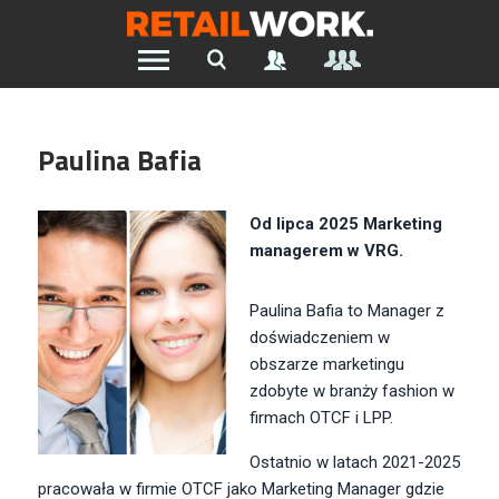
Znajdź pracę w branży Retail &
Ecommerce
Paulina Bafia
Szukaj oferty pracy:
Od lipca 2025 Marketing
managerem w VRG.
Chcesz być na bieżąco z najnowszymi ofertami w branży.
Paulina Bafia to Manager z
Załóż konto
doświadczeniem w
obszarze marketingu
zdobyte w branży fashion w
firmach OTCF i LPP.
Ostatnio w latach 2021-2025
pracowała w firmie OTCF jako Marketing Manager gdzie