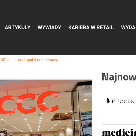
ARTYKUŁY
WYWIADY
KARIERA W RETAIL
WYDA
 pracę w branży Retail & Ec
CC, ale grupa łagodzi oczekiwania
Najnows
rtami w branży.
Załóż konto