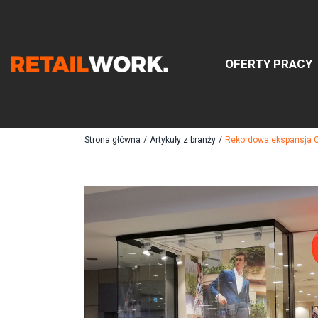
OFERTY PRACY
Znajdź
Strona główna
/
Artykuły z branży
/
Rekordowa ekspansja C
Szukaj oferty pracy:
Chcesz być na bieżąco z najnowszymi ofe