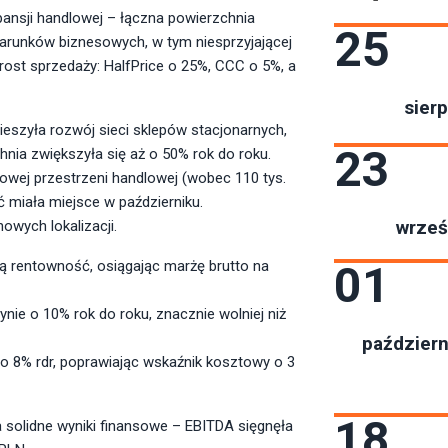
ansji handlowej – łączna powierzchnia
25
arunków biznesowych, w tym niesprzyjającej
rost sprzedaży: HalfPrice o 25%, CCC o 5%, a
sierp
ieszyła rozwój sieci sklepów stacjonarnych,
23
chnia zwiększyła się aż o 50% rok do roku.
owej przestrzeni handlowej (wobec 110 tys.
 miała miejsce w październiku.
wrześ
owych lokalizacji.
ką rentowność, osiągając marżę brutto na
01
nie o 10% rok do roku, znacznie wolniej niż
październ
 o 8% rdr, poprawiając wskaźnik kosztowy o 3
18
 solidne wyniki finansowe – EBITDA sięgnęła