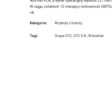
404 mln PLN, a wynik operacyjny wyniósł 221 mln
W ciągu ostatnich 12 miesięcy rentowność EBITDA
rdr.
Kategorie:
Artykuły z branży
Tagi:
Grupa CCC
,
CCC S.A.
,
III kwartał