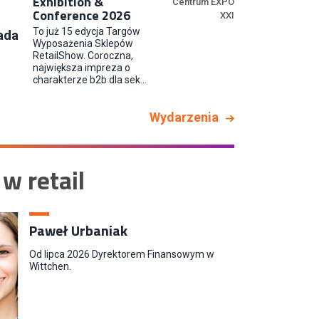
Exhibition &
Centrum EXPO
Conference 2026
XXI
Kupiec / Kupczyni Fashion
To już 15 edycja Targów
ada
Smyk S.A.
Wyposażenia Sklepów
RetailShow. Coroczna,
największa impreza o
charakterze b2b dla sek...
Wydarzenia
 w retail
Paweł Urbaniak
Od lipca 2026 Dyrektorem Finansowym w
Wittchen.