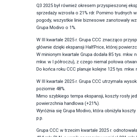
Q3 2025 był również okresem przyspieszonej eksp
sprzedaży wzrosła o 21% rdr. Pomimo trudnych w
pogody, wszystkie linie biznesowe zanotowały wz
Grupa Modivo o 1%.
W III kwartale 2025 r. Grupa CCC znacząco przysp
głównie dzięki ekspansji HalfPrice, której powierz
W minionym kwartale Grupa dodała 85 tys. mkw. n
mkw. w I półroczu), z czego niemal połowa otwarć
Do końca roku CCC planuje kolejne 125 tys. mkw. n
W III kwartale 2025 r. Grupa CCC utrzymała wyso
poziomie 48%.
Mimo szybkiego tempa ekspansji, koszty rosły jedy
powierzchnia handlowa (+21%).
Wyróżnia się Grupa Modivo, która obniżyła koszty
p.p.
Grupa CCC w trzecim kwartale 2025 r. odnotowała