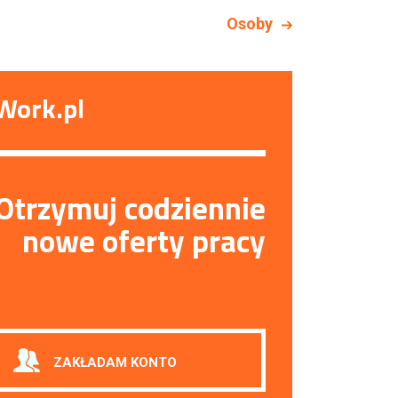
Osoby
Work.pl
Otrzymuj codziennie
nowe oferty pracy
ZAKŁADAM KONTO