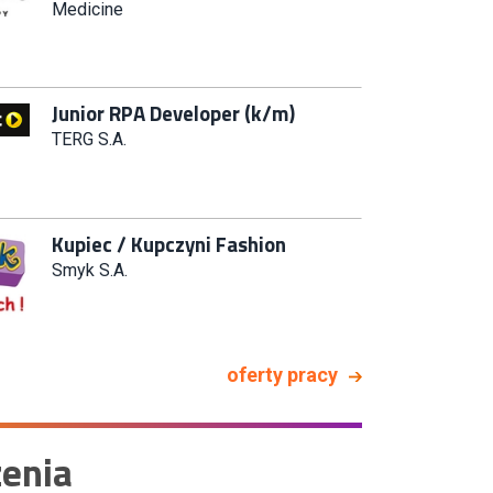
Systemów IT (km)
N2H Sp. z o.o.
Zastępca Kierownika Salonu CH
Riviera (m/k)
KAN SP Z O O
Specjalista/tka ds. Utrzymania
Ruchu
W.Kruk
Key Account Manager Meble
oferty pracy
Empik
enia