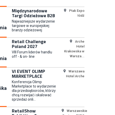
Młodszy Specjalista ds.
Sprzedaży B2B (K/M/N)
Międzynarodowe
Ptak Expo
Euro-net Sp. z o.o.
Targi Odzieżowe B2B
łódź
Najważniejsze wydarzenie
targowe w europejskiej
nia
branży odzieżowej
Key Account Manager
Puccini
Retail Challenge
Arche
Poland 2027
Hotel
Krakowska w
VIII Forum liderów handlu
Warsza...
off - & on- line
nia
Content Creator (m/k)
Medicine
VI EVENT OLIMP
Warszawa
MARKETPLACE
Hotel Arche
Konferencja Olimp
Marketplace to wydarzenie
ika
dla przedsiębiorców, którzy
Junior RPA Developer (k/m)
chcą rozwijać i skalować
sprzedaż onli...
TERG S.A.
RetailShow
Warszawskie