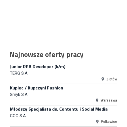
Key Account Manager
Puccini
Skarbimierzyce
Content Creator (m/k)
Medicine
Kraków
Junior RPA Developer (k/m)
Najnowsze oferty pracy
TERG S.A.
Złotów
Kupiec / Kupczyni Fashion
Smyk S.A.
Warszawa
Młodszy Specjalista ds. Contentu i Social Media
CCC S.A.
Polkowice
Specjalista ds. Rozwoju Systemów IT (km)
N2H Sp. z o.o.
Kraków