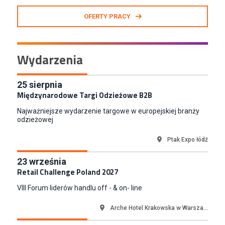
Zastępca Kierownika Salonu CH Riviera (m/k)
OFERTY PRACY
KAN SP Z O O
Gdynia
Specjalista/tka ds. Utrzymania Ruchu
Wydarzenia
W.Kruk
Komorniki
Key Account Manager Meble
25
sierpnia
Międzynarodowe Targi Odzieżowe B2B
Empik
Warszawa
Najważniejsze wydarzenie targowe w europejskiej branży
Młodszy Specjalista ds. Sprzedaży B2B (K/M/N)
odzieżowej
Euro-net Sp. z o.o.
Ptak Expo łódź
Warszawa
Key Account Manager
23
września
Puccini
Retail Challenge Poland 2027
Skarbimierzyce
VIII Forum liderów handlu off - & on- line
Content Creator (m/k)
Medicine
Arche Hotel Krakowska w Warsza...
Kraków