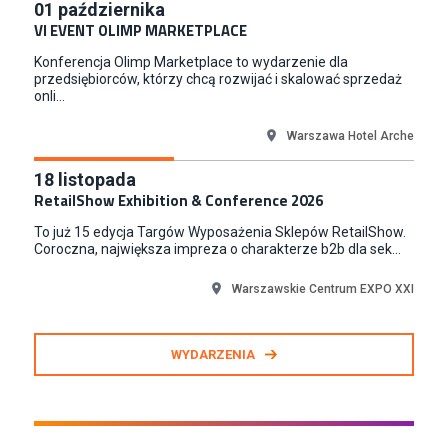
01
października
Junior RPA Developer (k/m)
VI EVENT OLIMP MARKETPLACE
TERG S.A.
Konferencja Olimp Marketplace to wydarzenie dla
Złotów
przedsiębiorców, którzy chcą rozwijać i skalować sprzedaż
onli...
Warszawa Hotel Arche
18
listopada
RetailShow Exhibition & Conference 2026
To już 15 edycja Targów Wyposażenia Sklepów RetailShow.
Coroczna, największa impreza o charakterze b2b dla sek...
Warszawskie Centrum EXPO XXI
WYDARZENIA