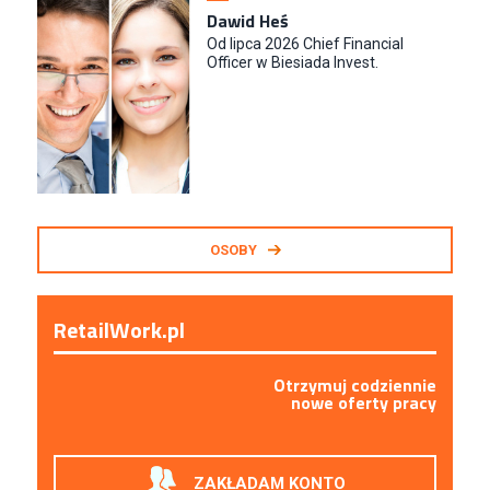
Dawid Heś
Od lipca 2026 Chief Financial
Officer w Biesiada Invest.
OSOBY
RetailWork.pl
Otrzymuj codziennie
nowe oferty pracy
ZAKŁADAM KONTO