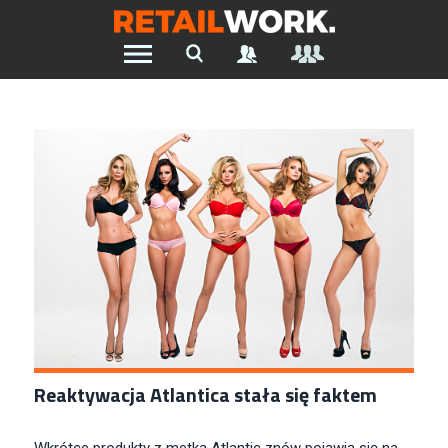
Znajdź pracę w branży Retail &
Ecommerce
Szukaj oferty pracy:
Chcesz być na bieżąco z najnowszymi ofertami w branży.
Załóż konto
Reaktywacja Atlantica stała się faktem