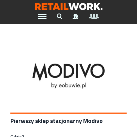
Znajdź pracę w branży Retail &
Ecommerce
Szukaj oferty pracy:
Chcesz być na bieżąco z najnowszymi ofertami w branży.
Załóż konto
Pierwszy sklep stacjonarny Modivo
Gdzie?