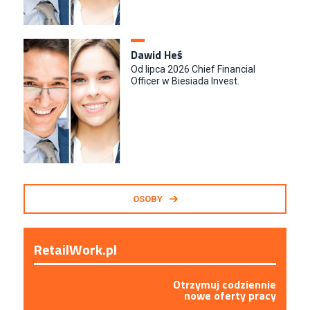
Dawid Heś
Od lipca 2026 Chief Financial
Officer w Biesiada Invest.
OSOBY
RetailWork.pl
Otrzymuj codziennie
nowe oferty pracy