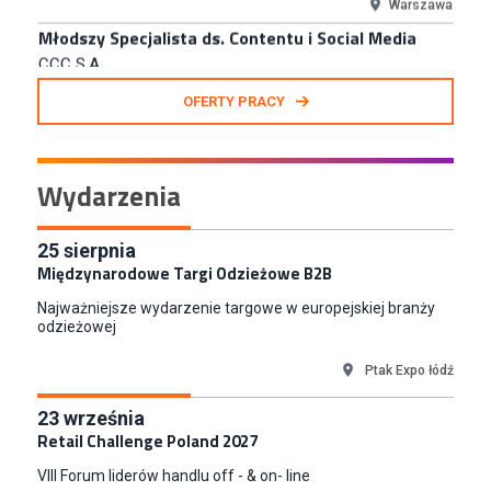
Specjalista ds. Rozwoju Systemów IT (km)
N2H Sp. z o.o.
Kraków
Zastępca Kierownika Salonu CH Riviera (m/k)
OFERTY PRACY
KAN SP Z O O
Gdynia
Specjalista/tka ds. Utrzymania Ruchu
Wydarzenia
W.Kruk
Komorniki
Key Account Manager Meble
25
sierpnia
Międzynarodowe Targi Odzieżowe B2B
Empik
Warszawa
Najważniejsze wydarzenie targowe w europejskiej branży
Młodszy Specjalista ds. Sprzedaży B2B (K/M/N)
odzieżowej
Euro-net Sp. z o.o.
Ptak Expo łódź
Warszawa
Key Account Manager
23
września
Puccini
Retail Challenge Poland 2027
Skarbimierzyce
VIII Forum liderów handlu off - & on- line