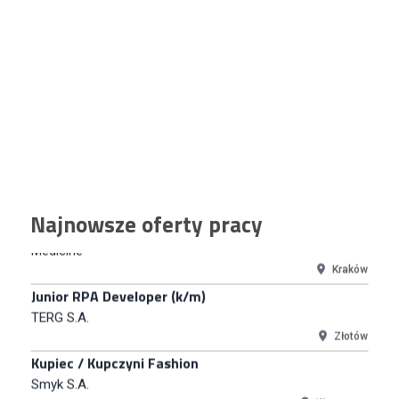
Euro-net Sp. z o.o.
Warszawa
Key Account Manager
Puccini
Skarbimierzyce
Content Creator (m/k)
Medicine
Kraków
Junior RPA Developer (k/m)
Najnowsze oferty pracy
TERG S.A.
Złotów
Kupiec / Kupczyni Fashion
Smyk S.A.
Warszawa
Młodszy Specjalista ds. Contentu i Social Media
CCC S.A.
Polkowice