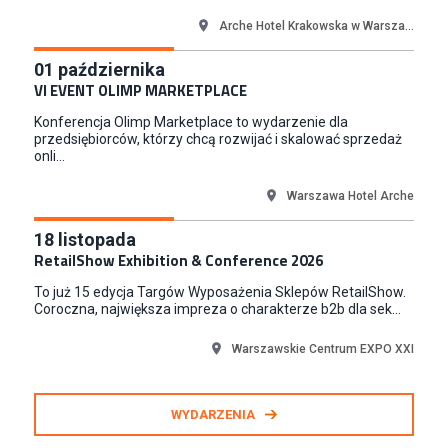
Content Creator (m/k)
Medicine
Arche Hotel Krakowska w Warsza...
Kraków
01
października
Junior RPA Developer (k/m)
VI EVENT OLIMP MARKETPLACE
TERG S.A.
Konferencja Olimp Marketplace to wydarzenie dla
Złotów
przedsiębiorców, którzy chcą rozwijać i skalować sprzedaż
onli...
Warszawa Hotel Arche
18
listopada
RetailShow Exhibition & Conference 2026
To już 15 edycja Targów Wyposażenia Sklepów RetailShow.
Coroczna, największa impreza o charakterze b2b dla sek...
Warszawskie Centrum EXPO XXI
WYDARZENIA