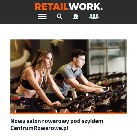
Znajdź pracę w branży Retail &
Ecommerce
Szukaj oferty pracy:
Chcesz być na bieżąco z najnowszymi ofertami w branży.
Załóż konto
Nowy salon rowerowy pod szyldem
CentrumRowerowe.pl