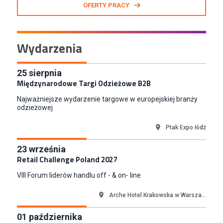
OFERTY PRACY
KAN SP Z O O
Gdynia
Specjalista/tka ds. Utrzymania Ruchu
Wydarzenia
W.Kruk
Komorniki
Key Account Manager Meble
25
sierpnia
Międzynarodowe Targi Odzieżowe B2B
Empik
Warszawa
Najważniejsze wydarzenie targowe w europejskiej branży
Młodszy Specjalista ds. Sprzedaży B2B (K/M/N)
odzieżowej
Euro-net Sp. z o.o.
Ptak Expo łódź
Warszawa
Key Account Manager
23
września
Puccini
Retail Challenge Poland 2027
Skarbimierzyce
VIII Forum liderów handlu off - & on- line
Content Creator (m/k)
Medicine
Arche Hotel Krakowska w Warsza...
Kraków
01
października
Junior RPA Developer (k/m)