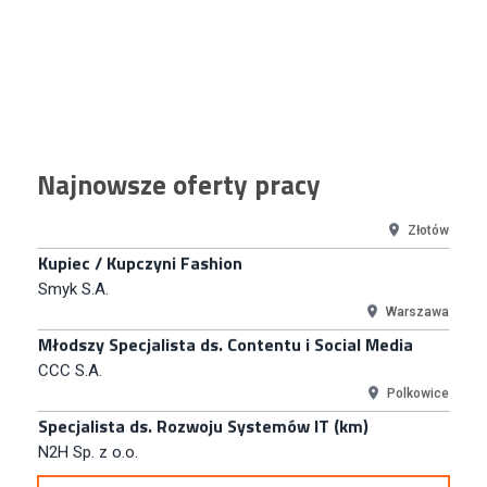
Puccini
Skarbimierzyce
Content Creator (m/k)
Medicine
Kraków
Junior RPA Developer (k/m)
Najnowsze oferty pracy
TERG S.A.
Złotów
Kupiec / Kupczyni Fashion
Smyk S.A.
Warszawa
Młodszy Specjalista ds. Contentu i Social Media
CCC S.A.
Polkowice
Specjalista ds. Rozwoju Systemów IT (km)
N2H Sp. z o.o.
Kraków
Zastępca Kierownika Salonu CH Riviera (m/k)