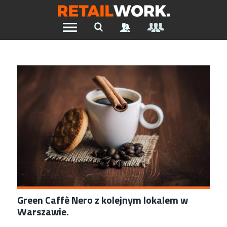
Znajdź pracę w branży Retail &
Ecommerce
Szukaj oferty pracy:
Chcesz być na bieżąco z najnowszymi ofertami w branży.
Załóż konto
Green Caffè Nero z kolejnym lokalem w
Warszawie.