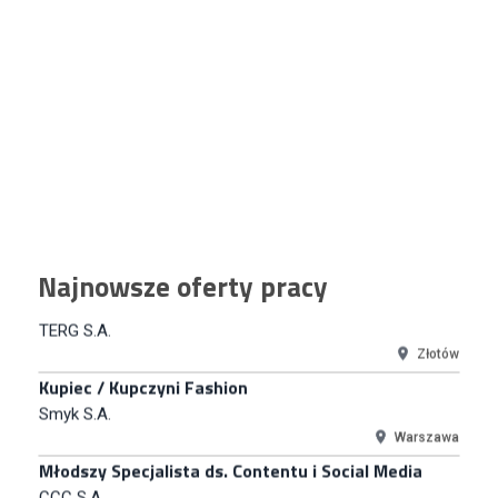
Młodszy Specjalista ds. Sprzedaży B2B (K/M/N)
Euro-net Sp. z o.o.
Warszawa
Key Account Manager
Puccini
Skarbimierzyce
Content Creator (m/k)
Medicine
Kraków
Junior RPA Developer (k/m)
Najnowsze oferty pracy
TERG S.A.
Złotów
Kupiec / Kupczyni Fashion
Smyk S.A.
Warszawa
Młodszy Specjalista ds. Contentu i Social Media
CCC S.A.
Polkowice