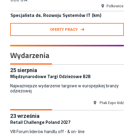
Specjalista ds. Rozwoju Systemów IT (km)
N2H Sp. z o.o.
Kraków
Zastępca Kierownika Salonu CH Riviera (m/k)
OFERTY PRACY
KAN SP Z O O
Gdynia
Specjalista/tka ds. Utrzymania Ruchu
Wydarzenia
W.Kruk
Komorniki
Key Account Manager Meble
25
sierpnia
Międzynarodowe Targi Odzieżowe B2B
Empik
Warszawa
Najważniejsze wydarzenie targowe w europejskiej branży
Młodszy Specjalista ds. Sprzedaży B2B (K/M/N)
odzieżowej
Euro-net Sp. z o.o.
Ptak Expo łódź
Warszawa
Key Account Manager
23
września
Puccini
Retail Challenge Poland 2027
Skarbimierzyce
VIII Forum liderów handlu off - & on- line