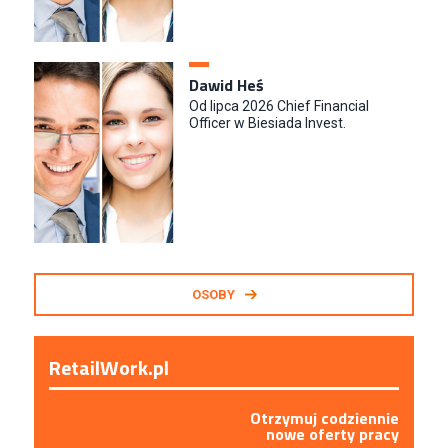
Dawid Heś
Od lipca 2026 Chief Financial
Officer w Biesiada Invest.
OSOBY
RetailWork.pl
Otrzymuj codziennie
nowe oferty pracy