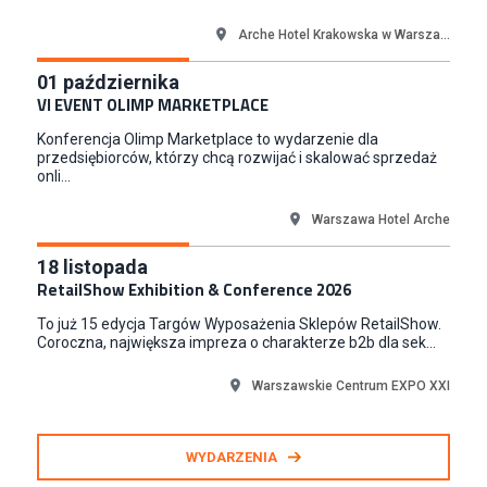
Content Creator (m/k)
Medicine
Arche Hotel Krakowska w Warsza...
Kraków
01
października
Junior RPA Developer (k/m)
VI EVENT OLIMP MARKETPLACE
TERG S.A.
Konferencja Olimp Marketplace to wydarzenie dla
Złotów
przedsiębiorców, którzy chcą rozwijać i skalować sprzedaż
onli...
Warszawa Hotel Arche
18
listopada
RetailShow Exhibition & Conference 2026
To już 15 edycja Targów Wyposażenia Sklepów RetailShow.
Coroczna, największa impreza o charakterze b2b dla sek...
Warszawskie Centrum EXPO XXI
WYDARZENIA