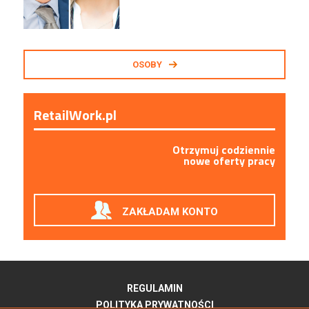
OSOBY
RetailWork.pl
Otrzymuj codziennie
nowe oferty pracy
ZAKŁADAM KONTO
REGULAMIN
POLITYKA PRYWATNOŚCI