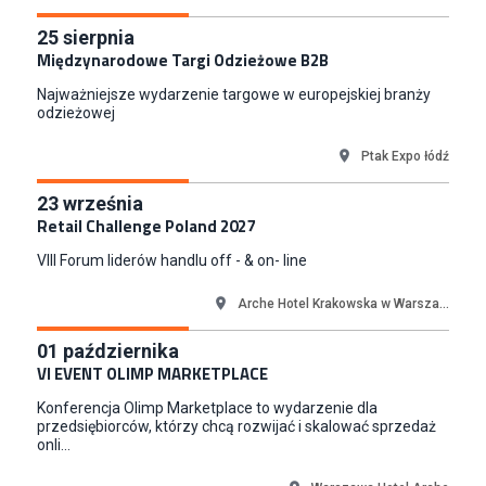
Specjalista/tka ds. Utrzymania Ruchu
25
sierpnia
W.Kruk
Międzynarodowe Targi Odzieżowe B2B
Komorniki
Najważniejsze wydarzenie targowe w europejskiej branży
Key Account Manager Meble
odzieżowej
Empik
Ptak Expo łódź
Warszawa
Młodszy Specjalista ds. Sprzedaży B2B (K/M/N)
23
września
Euro-net Sp. z o.o.
Retail Challenge Poland 2027
Warszawa
VIII Forum liderów handlu off - & on- line
Key Account Manager
Puccini
Arche Hotel Krakowska w Warsza...
Skarbimierzyce
01
października
Content Creator (m/k)
VI EVENT OLIMP MARKETPLACE
Medicine
Kraków
Konferencja Olimp Marketplace to wydarzenie dla
przedsiębiorców, którzy chcą rozwijać i skalować sprzedaż
Junior RPA Developer (k/m)
onli...
TERG S.A.
Złotów