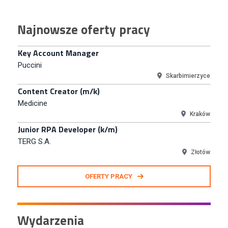
Content Creator (m/k)
Najnowsze oferty pracy
Medicine
Kraków
Junior RPA Developer (k/m)
TERG S.A.
Złotów
Kupiec / Kupczyni Fashion
Smyk S.A.
Warszawa
Młodszy Specjalista ds. Contentu i Social Media
CCC S.A.
Polkowice
Specjalista ds. Rozwoju Systemów IT (km)
OFERTY PRACY
N2H Sp. z o.o.
Kraków
Zastępca Kierownika Salonu CH Riviera (m/k)
Wydarzenia
KAN SP Z O O
Gdynia