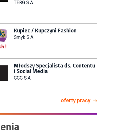
Zastępca Kierownika Salonu CH
Riviera (m/k)
KAN SP Z O O
Specjalista/tka ds. Utrzymania
Ruchu
W.Kruk
Key Account Manager Meble
Empik
oferty pracy
Młodszy Specjalista ds.
Sprzedaży B2B (K/M/N)
Euro-net Sp. z o.o.
enia