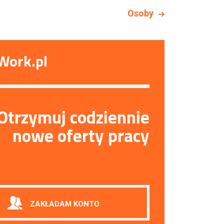
Osoby
Work.pl
Otrzymuj codziennie
nowe oferty pracy
ZAKŁADAM KONTO