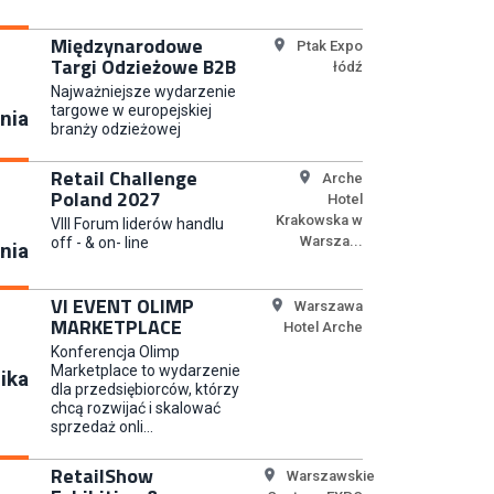
Koordynator Inwestycji
Międzynarodowe
Ptak Expo
Targi Odzieżowe B2B
ETOS S.A.
łódź
Najważniejsze wydarzenie
targowe w europejskiej
nia
branży odzieżowej
Content Creator (m/k)
Retail Challenge
Arche
Poland 2027
Medicine
Hotel
Krakowska w
VIII Forum liderów handlu
Warsza...
off - & on- line
nia
Junior RPA Developer (k/m)
VI EVENT OLIMP
Warszawa
MARKETPLACE
TERG S.A.
Hotel Arche
Konferencja Olimp
Marketplace to wydarzenie
ika
dla przedsiębiorców, którzy
chcą rozwijać i skalować
sprzedaż onli...
Kupiec / Kupczyni Fashion
Smyk S.A.
RetailShow
Warszawskie