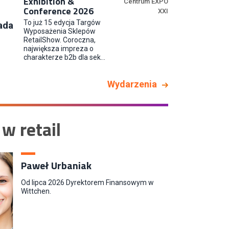
Exhibition &
Centrum EXPO
Conference 2026
XXI
To już 15 edycja Targów
ada
Młodszy Specjalista ds. Contentu
Wyposażenia Sklepów
i Social Media
RetailShow. Coroczna,
największa impreza o
CCC S.A.
charakterze b2b dla sek...
Wydarzenia
 w retail
Paweł Urbaniak
Od lipca 2026 Dyrektorem Finansowym w
Wittchen.