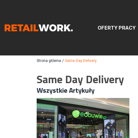
OFERTY PRACY
Znajdź
Strona główna
/
Same Day Delivery
Same Day Delivery
Szukaj oferty pracy:
Wszystkie Artykuły
Chcesz być na bieżąco z najnowszymi ofe