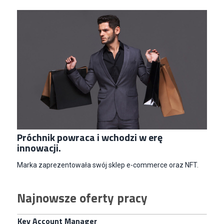
Specjalista/tka ds. Utrzymania Ruchu
W.Kruk
Komorniki
Key Account Manager Meble
Empik
Warszawa
Młodszy Specjalista ds. Sprzedaży B2B (K/M/N)
Euro-net Sp. z o.o.
Warszawa
Próchnik powraca i wchodzi w erę
Key Account Manager
innowacji.
Puccini
Skarbimierzyce
Marka zaprezentowała swój sklep e-commerce oraz NFT.
Content Creator (m/k)
Medicine
Najnowsze oferty pracy
Kraków
Junior RPA Developer (k/m)