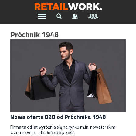
Znajdź pracę w branży Retail &
Próchnik 1948
Ecommerce
Wszystkie Artykuły
Szukaj oferty pracy:
Chcesz być na bieżąco z najnowszymi ofertami w branży.
Załóż konto
Nowa oferta B2B od Próchnika 1948
Firma ta od lat wyróżnia się na rynku m.in. nowatorskim
wzornictwem i dbałością o jakość.