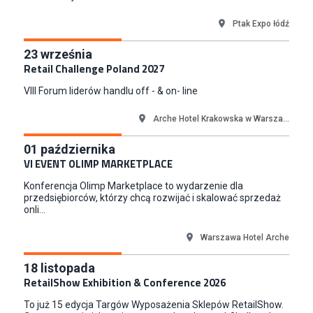
Empik
Warszawa
Ptak Expo łódź
Młodszy Specjalista ds. Sprzedaży B2B (K/M/N)
23
września
Euro-net Sp. z o.o.
Retail Challenge Poland 2027
Warszawa
Key Account Manager
VIII Forum liderów handlu off - & on- line
Puccini
Arche Hotel Krakowska w Warsza...
Skarbimierzyce
Content Creator (m/k)
01
października
Medicine
VI EVENT OLIMP MARKETPLACE
Kraków
Konferencja Olimp Marketplace to wydarzenie dla
Junior RPA Developer (k/m)
przedsiębiorców, którzy chcą rozwijać i skalować sprzedaż
onli...
TERG S.A.
Złotów
Warszawa Hotel Arche
18
listopada
RetailShow Exhibition & Conference 2026
To już 15 edycja Targów Wyposażenia Sklepów RetailShow.