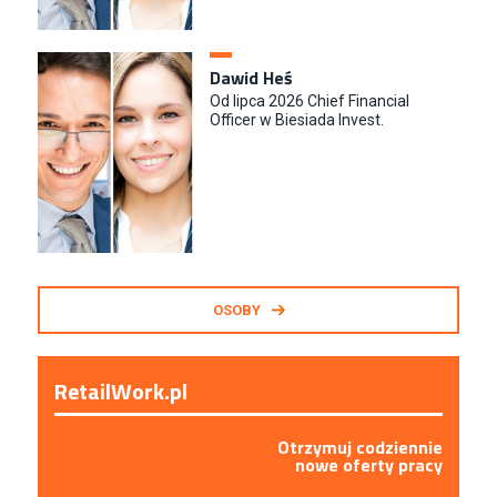
Dawid Heś
Od lipca 2026 Chief Financial
Officer w Biesiada Invest.
OSOBY
RetailWork.pl
Otrzymuj codziennie
nowe oferty pracy