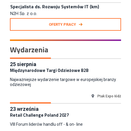
N2H Sp. z o.o.
Kraków
Zastępca Kierownika Salonu CH Riviera (m/k)
OFERTY PRACY
KAN SP Z O O
Gdynia
Specjalista/tka ds. Utrzymania Ruchu
Wydarzenia
W.Kruk
Komorniki
Key Account Manager Meble
25
sierpnia
Międzynarodowe Targi Odzieżowe B2B
Empik
Warszawa
Najważniejsze wydarzenie targowe w europejskiej branży
Młodszy Specjalista ds. Sprzedaży B2B (K/M/N)
odzieżowej
Euro-net Sp. z o.o.
Ptak Expo łódź
Warszawa
Key Account Manager
23
września
Puccini
Retail Challenge Poland 2027
Skarbimierzyce
VIII Forum liderów handlu off - & on- line
Content Creator (m/k)