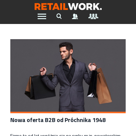
Znajdź pracę w branży Retail &
Ecommerce
Szukaj oferty pracy:
Chcesz być na bieżąco z najnowszymi ofertami w branży.
Załóż konto
Nowa oferta B2B od Próchnika 1948