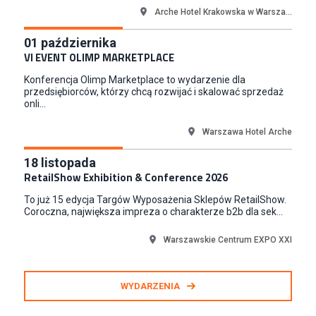
Medicine
Arche Hotel Krakowska w Warsza...
Kraków
01
października
Junior RPA Developer (k/m)
VI EVENT OLIMP MARKETPLACE
TERG S.A.
Konferencja Olimp Marketplace to wydarzenie dla
Złotów
przedsiębiorców, którzy chcą rozwijać i skalować sprzedaż
onli...
Warszawa Hotel Arche
18
listopada
RetailShow Exhibition & Conference 2026
To już 15 edycja Targów Wyposażenia Sklepów RetailShow.
Coroczna, największa impreza o charakterze b2b dla sek...
Warszawskie Centrum EXPO XXI
WYDARZENIA