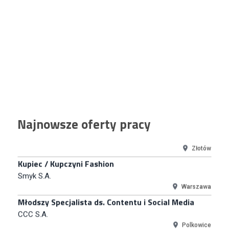
Euro-net Sp. z o.o.
Warszawa
Key Account Manager
Puccini
Skarbimierzyce
Content Creator (m/k)
Medicine
Kraków
Junior RPA Developer (k/m)
Najnowsze oferty pracy
TERG S.A.
Złotów
Kupiec / Kupczyni Fashion
Smyk S.A.
Warszawa
Młodszy Specjalista ds. Contentu i Social Media
CCC S.A.
Polkowice
Specjalista ds. Rozwoju Systemów IT (km)