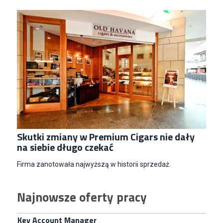
Specjalista/tka ds. Utrzymania Ruchu
W.Kruk
Komorniki
Key Account Manager Meble
Empik
Warszawa
Młodszy Specjalista ds. Sprzedaży B2B (K/M/N)
Euro-net Sp. z o.o.
Warszawa
Key Account Manager
Skutki zmiany w Premium Cigars nie dały
na siebie długo czekać
Puccini
Skarbimierzyce
Firma zanotowała najwyższą w historii sprzedaż.
Content Creator (m/k)
Medicine
Najnowsze oferty pracy
Kraków
Junior RPA Developer (k/m)
TERG S.A.