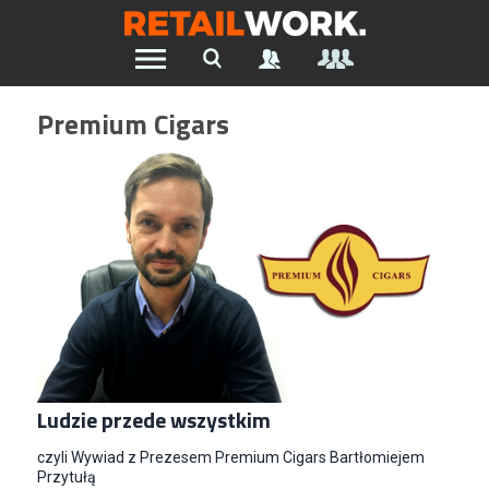
Znajdź pracę w branży Retail &
Premium Cigars
Ecommerce
Wszystkie Artykuły
Szukaj oferty pracy:
Chcesz być na bieżąco z najnowszymi ofertami w branży.
Załóż konto
Ludzie przede wszystkim
czyli Wywiad z Prezesem Premium Cigars Bartłomiejem
Przytułą