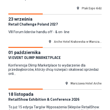
Warszawa
Ptak Expo łódź
Młodszy Specjalista ds. Sprzedaży B2B (K/M/N)
Euro-net Sp. z o.o.
23
września
Warszawa
Retail Challenge Poland 2027
Key Account Manager
VIII Forum liderów handlu off - & on- line
Puccini
Skarbimierzyce
Arche Hotel Krakowska w Warsza...
Content Creator (m/k)
01
października
Medicine
VI EVENT OLIMP MARKETPLACE
Kraków
Konferencja Olimp Marketplace to wydarzenie dla
Junior RPA Developer (k/m)
przedsiębiorców, którzy chcą rozwijać i skalować sprzedaż
TERG S.A.
onli...
Złotów
Warszawa Hotel Arche
18
listopada
RetailShow Exhibition & Conference 2026
To już 15 edycja Targów Wyposażenia Sklepów RetailShow.