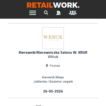
Znajdź pracę w branży Retail &
Ecommerce
Szukaj oferty pracy:
Kierownik/Kierowniczka Salonu W. KRUK
W.Kruk
Chcesz być na bieżąco z najnowszymi ofertami w branży.
Poznań
Załóż konto
Kierownik Sklepu
Jubilerska / Biżuteria i zegarki
26-05-2026