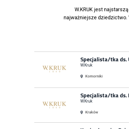
W.KRUK jest najstarszą 
najważniejsze dziedzictwo.
Specjalista/tka ds
W.Kruk
Komorniki
Specjalista/tka ds.
W.Kruk
Kraków