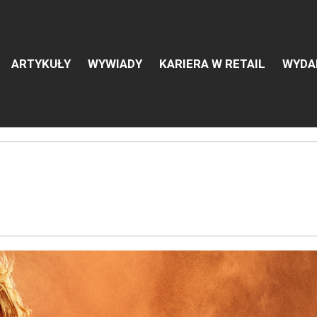
ARTYKUŁY
WYWIADY
KARIERA W RETAIL
WYDA
 pracę w branży Retail & Ec
rtami w branży.
Załóż konto