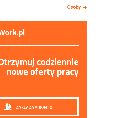
Osoby
Work.pl
Otrzymuj codziennie
nowe oferty pracy
ZAKŁADAM KONTO