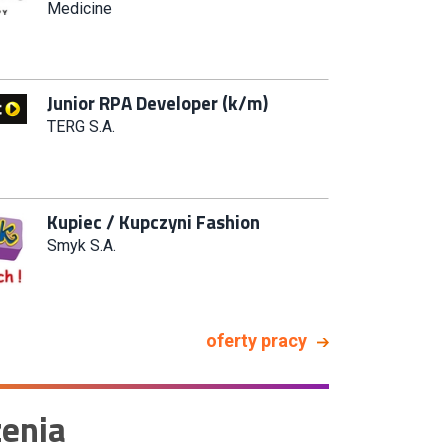
Systemów IT (km)
N2H Sp. z o.o.
Zastępca Kierownika Salonu CH
Riviera (m/k)
KAN SP Z O O
Specjalista/tka ds. Utrzymania
Ruchu
W.Kruk
oferty pracy
Key Account Manager Meble
Empik
enia