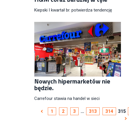
Kiepski I kwartał br. potwierdza tendencję
Nowych hipermarketów nie
będzie.
Carrefour stawia na handel w sieci
1
2
3
...
313
314
315