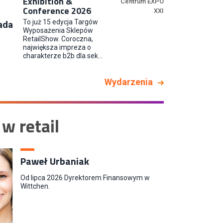
Exhibition &
Centrum EXPO
Conference 2026
XXI
Kupiec / Kupczyni Fashion
To już 15 edycja Targów
ada
Wyposażenia Sklepów
Smyk S.A.
RetailShow. Coroczna,
największa impreza o
charakterze b2b dla sek...
Wydarzenia
 w retail
Paweł Urbaniak
Od lipca 2026 Dyrektorem Finansowym w
Wittchen.