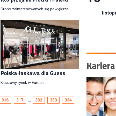
Grono zainteresowanych się powiększa
listop
Kariera
Polska łaskawa dla Guess
Kluczowy rynek w Europie
316
317
...
332
333
334