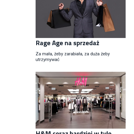
Rage Age na sprzedaż
Za mała, żeby zarabiała, za duża żeby
utrzymywać
H&M coraz bardziej w tyle