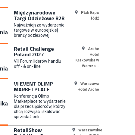
Młodszy Specjalista ds.
Sprzedaży B2B (K/M/N)
Międzynarodowe
Ptak Expo
Targi Odzieżowe B2B
łódź
Euro-net Sp. z o.o.
Najważniejsze wydarzenie
targowe w europejskiej
nia
branży odzieżowej
Key Account Manager
Retail Challenge
Puccini
Arche
Poland 2027
Hotel
Krakowska w
VIII Forum liderów handlu
Warsza...
off - & on- line
nia
Content Creator (m/k)
VI EVENT OLIMP
Warszawa
Medicine
MARKETPLACE
Hotel Arche
Konferencja Olimp
Marketplace to wydarzenie
ika
dla przedsiębiorców, którzy
chcą rozwijać i skalować
Junior RPA Developer (k/m)
sprzedaż onli...
TERG S.A.
RetailShow
Warszawskie