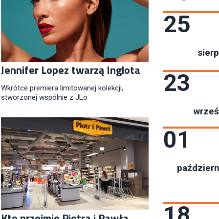
25
sierp
Jennifer Lopez twarzą Inglota
23
Wkrótce premiera limitowanej kolekcji,
stworzonej wspólnie z JLo
wrześ
01
październ
18
Kto przejmie Piotra i Pawła