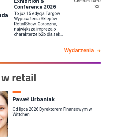
Exhibition &
Centrum EXPO
Conference 2026
XXI
Młodszy Specjalista ds. Contentu
To już 15 edycja Targów
ada
i Social Media
Wyposażenia Sklepów
CCC S.A.
RetailShow. Coroczna,
największa impreza o
charakterze b2b dla sek...
Wydarzenia
 w retail
Paweł Urbaniak
Od lipca 2026 Dyrektorem Finansowym w
Wittchen.