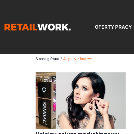
OFERTY PRACY
Znajdź
Strona główna
/
Artykuły z branży
Szukaj oferty pracy:
Chcesz być na bieżąco z najnowszymi ofe
Kolejny sojusz marketingowy