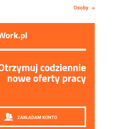
Osoby
Work.pl
Otrzymuj codziennie
nowe oferty pracy
ZAKŁADAM KONTO