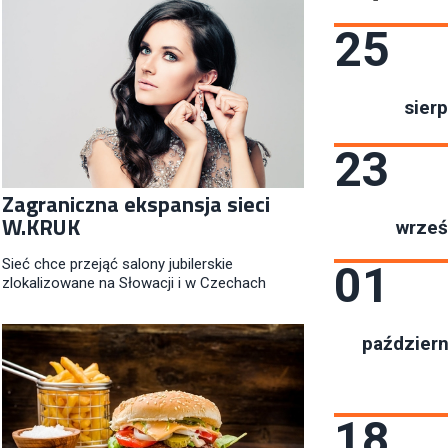
25
sierp
23
Zagraniczna ekspansja sieci
W.KRUK
wrześ
Sieć chce przejąć salony jubilerskie
01
zlokalizowane na Słowacji i w Czechach
październ
18