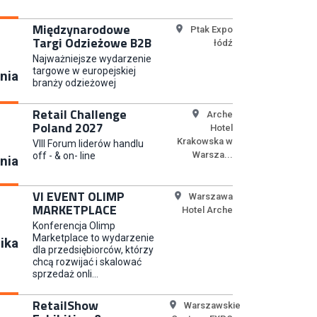
Koordynator Inwestycji
ETOS S.A.
Międzynarodowe
Ptak Expo
Targi Odzieżowe B2B
łódź
Najważniejsze wydarzenie
targowe w europejskiej
nia
branży odzieżowej
Content Creator (m/k)
Medicine
Retail Challenge
Arche
Poland 2027
Hotel
Krakowska w
VIII Forum liderów handlu
Warsza...
off - & on- line
nia
Junior RPA Developer (k/m)
TERG S.A.
VI EVENT OLIMP
Warszawa
MARKETPLACE
Hotel Arche
Konferencja Olimp
Marketplace to wydarzenie
ika
dla przedsiębiorców, którzy
Kupiec / Kupczyni Fashion
chcą rozwijać i skalować
sprzedaż onli...
Smyk S.A.
RetailShow
Warszawskie