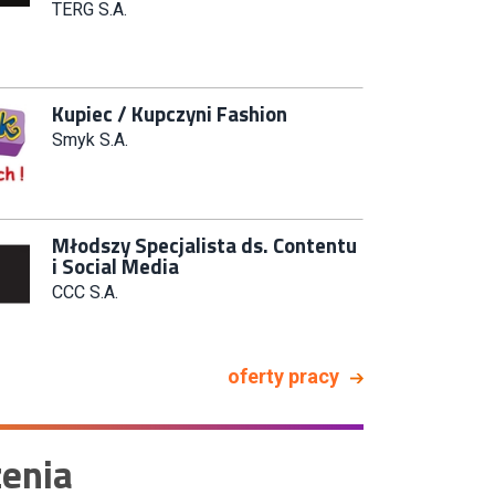
Riviera (m/k)
KAN SP Z O O
Specjalista/tka ds. Utrzymania
Ruchu
W.Kruk
Key Account Manager Meble
Empik
Młodszy Specjalista ds.
oferty pracy
Sprzedaży B2B (K/M/N)
Euro-net Sp. z o.o.
enia