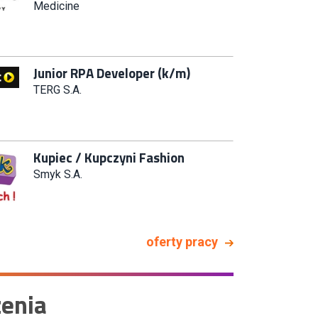
Systemów IT (km)
N2H Sp. z o.o.
Zastępca Kierownika Salonu CH
Riviera (m/k)
KAN SP Z O O
Specjalista/tka ds. Utrzymania
Ruchu
W.Kruk
Key Account Manager Meble
oferty pracy
Empik
enia