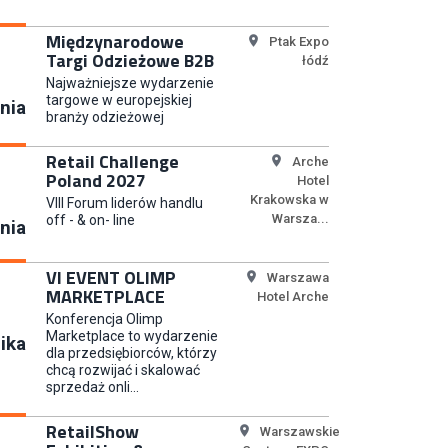
Młodszy Specjalista ds.
Sprzedaży B2B (K/M/N)
Międzynarodowe
Ptak Expo
Euro-net Sp. z o.o.
Targi Odzieżowe B2B
łódź
Najważniejsze wydarzenie
targowe w europejskiej
nia
branży odzieżowej
Key Account Manager
Puccini
Retail Challenge
Arche
Poland 2027
Hotel
Krakowska w
VIII Forum liderów handlu
Warsza...
off - & on- line
nia
Content Creator (m/k)
Medicine
VI EVENT OLIMP
Warszawa
MARKETPLACE
Hotel Arche
Konferencja Olimp
Marketplace to wydarzenie
ika
dla przedsiębiorców, którzy
Junior RPA Developer (k/m)
chcą rozwijać i skalować
sprzedaż onli...
TERG S.A.
RetailShow
Warszawskie