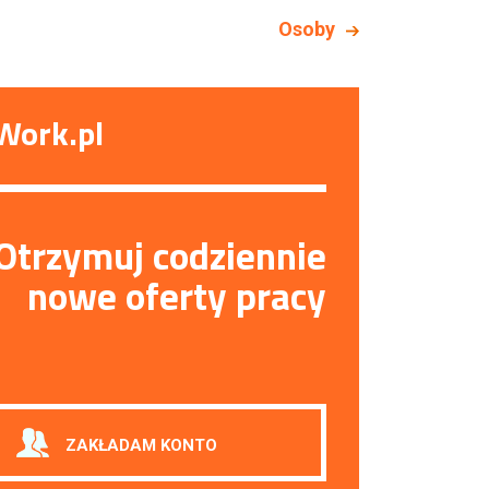
Osoby
Work.pl
Otrzymuj codziennie
nowe oferty pracy
ZAKŁADAM KONTO