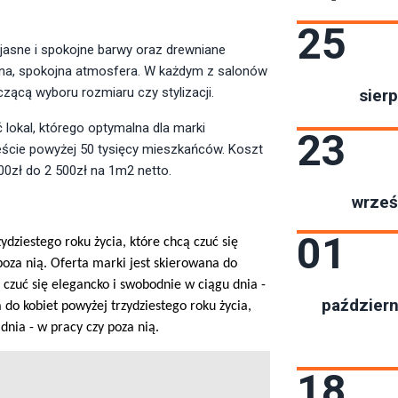
25
jasne i spokojne barwy oraz drewniane
mna, spokojna atmosfera. W każdym z salonów
czącą wyboru rozmiaru czy stylizacji.
sierp
okal, którego optymalna dla marki
23
ście powyżej 50 tysięcy mieszkańców. Koszt
500zł do 2 500zł na 1m2 netto.
wrześ
01
ydziestego roku życia, które chcą czuć się
poza nią.
Oferta marki jest skierowana do
ą czuć się elegancko i swobodnie w ciągu dnia -
październ
 do kobiet powyżej trzydziestego roku życia,
dnia - w pracy czy poza nią.
18