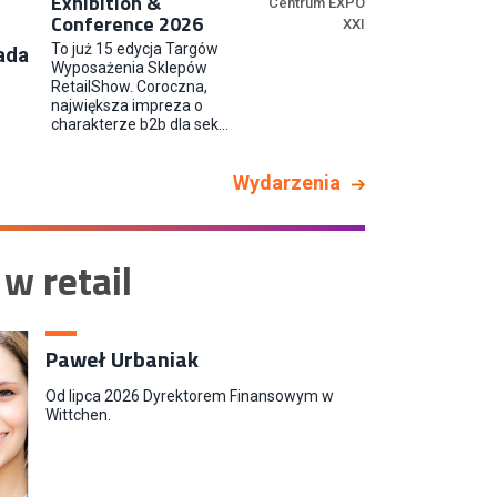
Exhibition &
Centrum EXPO
Conference 2026
XXI
Kupiec / Kupczyni Fashion
To już 15 edycja Targów
ada
Smyk S.A.
Wyposażenia Sklepów
RetailShow. Coroczna,
największa impreza o
charakterze b2b dla sek...
Wydarzenia
 w retail
Paweł Urbaniak
Od lipca 2026 Dyrektorem Finansowym w
Wittchen.