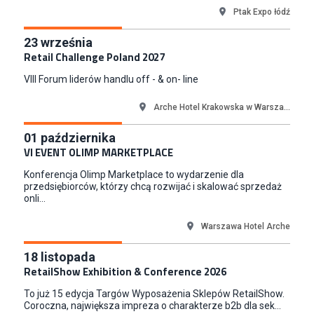
Euro-net Sp. z o.o.
Ptak Expo łódź
Warszawa
Key Account Manager
23
września
Puccini
Retail Challenge Poland 2027
Skarbimierzyce
VIII Forum liderów handlu off - & on- line
Content Creator (m/k)
Medicine
Arche Hotel Krakowska w Warsza...
Kraków
01
października
Junior RPA Developer (k/m)
VI EVENT OLIMP MARKETPLACE
TERG S.A.
Konferencja Olimp Marketplace to wydarzenie dla
Złotów
przedsiębiorców, którzy chcą rozwijać i skalować sprzedaż
onli...
Warszawa Hotel Arche
18
listopada
RetailShow Exhibition & Conference 2026
To już 15 edycja Targów Wyposażenia Sklepów RetailShow.
Coroczna, największa impreza o charakterze b2b dla sek...