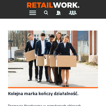
Znajdź pracę w branży Retail &
Ecommerce
Szukaj oferty pracy:
Chcesz być na bieżąco z najnowszymi ofertami w branży.
Załóż konto
Kolejna marka kończy działalność.