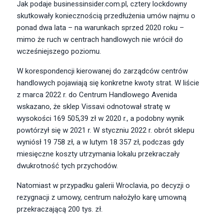
Jak podaje businessinsider.com.pl, cztery lockdowny
skutkowały koniecznością przedłużenia umów najmu o
ponad dwa lata – na warunkach sprzed 2020 roku –
mimo że ruch w centrach handlowych nie wrócił do
wcześniejszego poziomu.
W korespondencji kierowanej do zarządców centrów
handlowych pojawiają się konkretne kwoty strat. W liście
z marca 2022 r. do Centrum Handlowego Avenida
wskazano, że sklep Vissavi odnotował stratę w
wysokości 169 505,39 zł w 2020 r., a podobny wynik
powtórzył się w 2021 r. W styczniu 2022 r. obrót sklepu
wyniósł 19 758 zł, a w lutym 18 357 zł, podczas gdy
miesięczne koszty utrzymania lokalu przekraczały
dwukrotność tych przychodów.
Natomiast w przypadku galerii Wroclavia, po decyzji o
rezygnacji z umowy, centrum nałożyło karę umowną
przekraczającą 200 tys. zł.