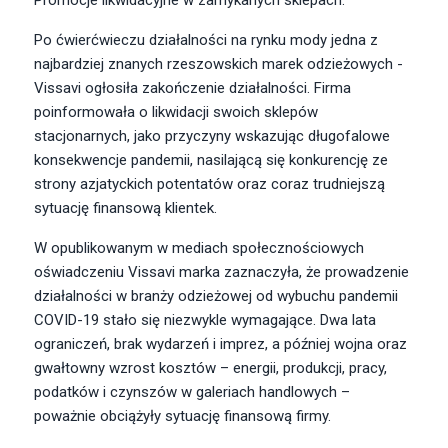
Promocje likwidacyjne w zamykanych sklepach.
Po ćwierćwieczu działalności na rynku mody jedna z
najbardziej znanych rzeszowskich marek odzieżowych -
Vissavi ogłosiła zakończenie działalności. Firma
poinformowała o likwidacji swoich sklepów
stacjonarnych, jako przyczyny wskazując długofalowe
konsekwencje pandemii, nasilającą się konkurencję ze
strony azjatyckich potentatów oraz coraz trudniejszą
sytuację finansową klientek.
W opublikowanym w mediach społecznościowych
oświadczeniu Vissavi marka zaznaczyła, że prowadzenie
działalności w branży odzieżowej od wybuchu pandemii
COVID-19 stało się niezwykle wymagające. Dwa lata
ograniczeń, brak wydarzeń i imprez, a później wojna oraz
gwałtowny wzrost kosztów – energii, produkcji, pracy,
podatków i czynszów w galeriach handlowych –
poważnie obciążyły sytuację finansową firmy.