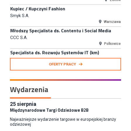
Smyk S.A.
Warszawa
Młodszy Specjalista ds. Contentu i Social Media
CCC S.A.
Polkowice
Specjalista ds. Rozwoju Systemów IT (km)
N2H Sp. z o.o.
Kraków
Zastępca Kierownika Salonu CH Riviera (m/k)
OFERTY PRACY
KAN SP Z O O
Gdynia
Specjalista/tka ds. Utrzymania Ruchu
Wydarzenia
W.Kruk
Komorniki
Key Account Manager Meble
25
sierpnia
Międzynarodowe Targi Odzieżowe B2B
Empik
Warszawa
Najważniejsze wydarzenie targowe w europejskiej branży
Młodszy Specjalista ds. Sprzedaży B2B (K/M/N)
odzieżowej