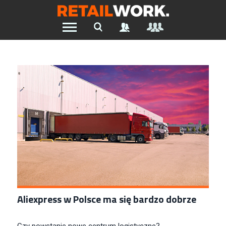
Znajdź pracę w branży Retail &
Ecommerce
Szukaj oferty pracy:
Chcesz być na bieżąco z najnowszymi ofertami w branży.
Załóż konto
Aliexpress w Polsce ma się bardzo dobrze