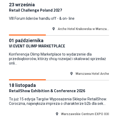
Key Account Manager
23
września
Puccini
Retail Challenge Poland 2027
Skarbimierzyce
VIII Forum liderów handlu off - & on- line
Content Creator (m/k)
Medicine
Arche Hotel Krakowska w Warsza...
Kraków
01
października
Junior RPA Developer (k/m)
VI EVENT OLIMP MARKETPLACE
TERG S.A.
Konferencja Olimp Marketplace to wydarzenie dla
Złotów
przedsiębiorców, którzy chcą rozwijać i skalować sprzedaż
onli...
Warszawa Hotel Arche
18
listopada
RetailShow Exhibition & Conference 2026
To już 15 edycja Targów Wyposażenia Sklepów RetailShow.
Coroczna, największa impreza o charakterze b2b dla sek...
Warszawskie Centrum EXPO XXI