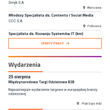
Młodszy Specjalista ds. Contentu i Social Media
CCC S.A.
Polkowice
Specjalista ds. Rozwoju Systemów IT (km)
N2H Sp. z o.o.
Kraków
Zastępca Kierownika Salonu CH Riviera (m/k)
OFERTY PRACY
KAN SP Z O O
Gdynia
Specjalista/tka ds. Utrzymania Ruchu
Wydarzenia
W.Kruk
Komorniki
Key Account Manager Meble
25
sierpnia
Międzynarodowe Targi Odzieżowe B2B
Empik
Warszawa
Najważniejsze wydarzenie targowe w europejskiej branży
Młodszy Specjalista ds. Sprzedaży B2B (K/M/N)
odzieżowej
Euro-net Sp. z o.o.
Ptak Expo łódź
Warszawa