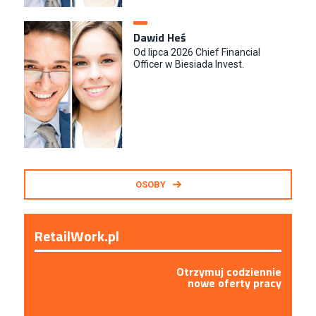
Key Account Manager
Puccini
Dawid Heś
Skarbimierzyce
Od lipca 2026 Chief Financial
Officer w Biesiada Invest.
Content Creator (m/k)
Medicine
Kraków
Junior RPA Developer (k/m)
TERG S.A.
Złotów
OSOBY
RetailWork.pl
Otrzymuj codziennie
nowe oferty pracy