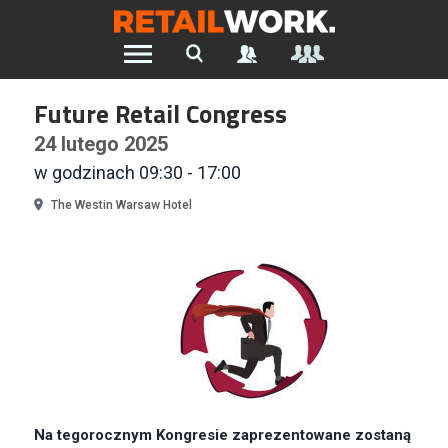
Znajdź pracę w branży Retail &
Future Retail Congress
Ecommerce
24 lutego 2025
w godzinach 09:30 - 17:00
Szukaj oferty pracy:
The Westin Warsaw Hotel
Chcesz być na bieżąco z najnowszymi ofertami w branży.
Załóż konto
Na tegorocznym Kongresie zaprezentowane zostaną