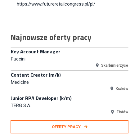
Key Account Manager Meble
https://www.futureretailcongress.pl/pl/
Empik
Warszawa
Młodszy Specjalista ds. Sprzedaży B2B (K/M/N)
Najnowsze oferty pracy
Euro-net Sp. z o.o.
Warszawa
Key Account Manager
Puccini
Skarbimierzyce
Content Creator (m/k)
Medicine
Kraków
Junior RPA Developer (k/m)
TERG S.A.
Złotów
Kupiec / Kupczyni Fashion
OFERTY PRACY
Smyk S.A.
Warszawa