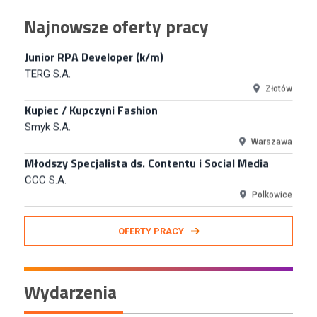
Junior RPA Developer (k/m)
Najnowsze oferty pracy
TERG S.A.
Złotów
Kupiec / Kupczyni Fashion
Smyk S.A.
Warszawa
Młodszy Specjalista ds. Contentu i Social Media
CCC S.A.
Polkowice
Specjalista ds. Rozwoju Systemów IT (km)
N2H Sp. z o.o.
Kraków
Zastępca Kierownika Salonu CH Riviera (m/k)
OFERTY PRACY
KAN SP Z O O
Gdynia
Specjalista/tka ds. Utrzymania Ruchu
Wydarzenia
W.Kruk
Komorniki