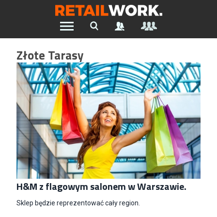
Znajdź pracę w branży Retail &
Złote Tarasy
Ecommerce
Wszystkie Artykuły
Szukaj oferty pracy:
Chcesz być na bieżąco z najnowszymi ofertami w branży.
Załóż konto
H&M z flagowym salonem w Warszawie.
Sklep będzie reprezentować cały region.