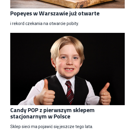
Popeyes w Warszawie już otwarte
Specjalista/tka ds. Utrzymania Ruchu
i rekord czekania na otwarcie pobity.
W.Kruk
Komorniki
Key Account Manager Meble
Empik
Warszawa
Młodszy Specjalista ds. Sprzedaży B2B (K/M/N)
Euro-net Sp. z o.o.
Warszawa
Key Account Manager
Puccini
Skarbimierzyce
Candy POP z pierwszym sklepem
stacjonarnym w Polsce
Content Creator (m/k)
Medicine
Sklep sieci ma pojawić się jeszcze tego lata.
Kraków