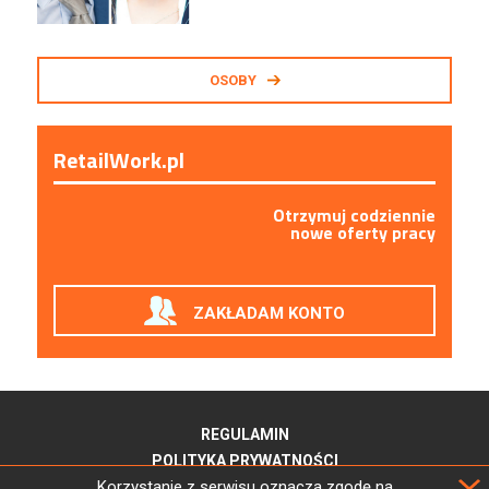
OSOBY
RetailWork.pl
Otrzymuj codziennie
nowe oferty pracy
ZAKŁADAM KONTO
REGULAMIN
POLITYKA PRYWATNOŚCI
Korzystanie z serwisu oznacza zgodę na