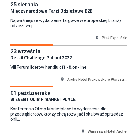
Key Account Manager Meble
25
sierpnia
Międzynarodowe Targi Odzieżowe B2B
Empik
Warszawa
Najważniejsze wydarzenie targowe w europejskiej branży
Młodszy Specjalista ds. Sprzedaży B2B (K/M/N)
odzieżowej
Euro-net Sp. z o.o.
Ptak Expo łódź
Warszawa
Key Account Manager
23
września
Puccini
Retail Challenge Poland 2027
Skarbimierzyce
VIII Forum liderów handlu off - & on- line
Content Creator (m/k)
Medicine
Arche Hotel Krakowska w Warsza...
Kraków
01
października
Junior RPA Developer (k/m)
VI EVENT OLIMP MARKETPLACE
TERG S.A.
Konferencja Olimp Marketplace to wydarzenie dla
Złotów
przedsiębiorców, którzy chcą rozwijać i skalować sprzedaż
onli...
Warszawa Hotel Arche