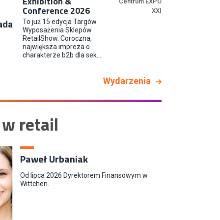
Exhibition &
Centrum EXPO
Conference 2026
XXI
To już 15 edycja Targów
ada
Kupiec / Kupczyni Fashion
Wyposażenia Sklepów
RetailShow. Coroczna,
Smyk S.A.
największa impreza o
charakterze b2b dla sek...
Wydarzenia
 w retail
Paweł Urbaniak
Od lipca 2026 Dyrektorem Finansowym w
Wittchen.