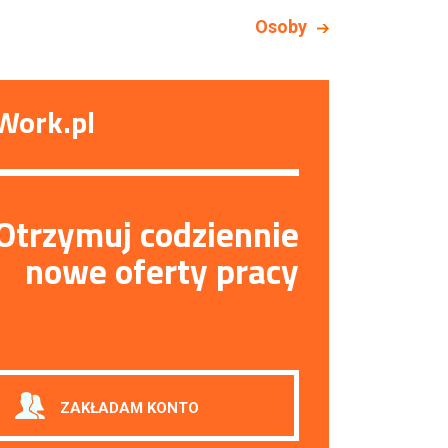
Osoby
Work.pl
Otrzymuj codziennie
nowe oferty pracy
ZAKŁADAM KONTO