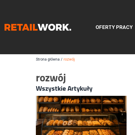
OFERTY PRACY
Znajdź
Strona główna
/
rozwój
rozwój
Szukaj oferty pracy:
Wszystkie Artykuły
Chcesz być na bieżąco z najnowszymi ofe