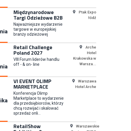
Młodszy Specjalista ds.
Międzynarodowe
Ptak Expo
Sprzedaży B2B (K/M/N)
Targi Odzieżowe B2B
łódź
Euro-net Sp. z o.o.
Najważniejsze wydarzenie
targowe w europejskiej
nia
branży odzieżowej
Key Account Manager
Retail Challenge
Arche
Puccini
Poland 2027
Hotel
Krakowska w
VIII Forum liderów handlu
Warsza...
off - & on- line
nia
Content Creator (m/k)
VI EVENT OLIMP
Warszawa
Medicine
MARKETPLACE
Hotel Arche
Konferencja Olimp
Marketplace to wydarzenie
ika
dla przedsiębiorców, którzy
chcą rozwijać i skalować
Junior RPA Developer (k/m)
sprzedaż onli...
TERG S.A.
RetailShow
Warszawskie