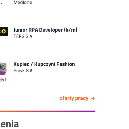
Specjalista ds. Rozwoju
Systemów IT (km)
N2H Sp. z o.o.
Zastępca Kierownika Salonu CH
Riviera (m/k)
KAN SP Z O O
Specjalista/tka ds. Utrzymania
Ruchu
W.Kruk
oferty pracy
Key Account Manager Meble
Empik
enia