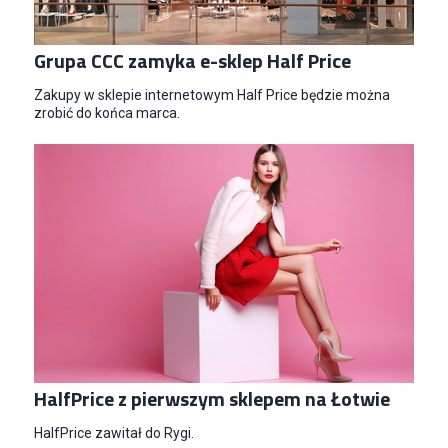
Grupa CCC zamyka e-sklep Half Price
Specjalista/tka ds. Utrzymania Ruchu
Zakupy w sklepie internetowym Half Price będzie można
zrobić do końca marca.
W.Kruk
Komorniki
Key Account Manager Meble
Empik
Warszawa
Młodszy Specjalista ds. Sprzedaży B2B (K/M/N)
Euro-net Sp. z o.o.
Warszawa
Key Account Manager
Puccini
Skarbimierzyce
HalfPrice z pierwszym sklepem na Łotwie
Content Creator (m/k)
Medicine
HalfPrice zawitał do Rygi.
Kraków