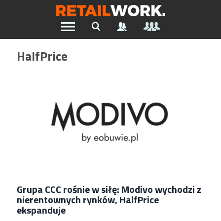
Znajdź pracę w branży Retail &
HalfPrice
Ecommerce
Wszystkie Artykuły
Szukaj oferty pracy:
Chcesz być na bieżąco z najnowszymi ofertami w branży.
Załóż konto
Grupa CCC rośnie w siłę: Modivo wychodzi z
nierentownych rynków, HalfPrice
ekspanduje