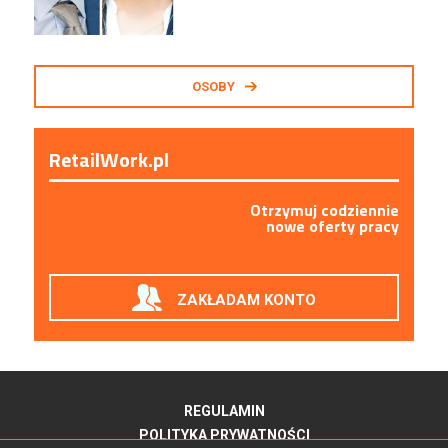
OSOBY
RetailWork.pl
Otrzymuj codziennie
nowe oferty pracy
ZAKŁADAM KONTO
REGULAMIN
POLITYKA PRYWATNOŚCI