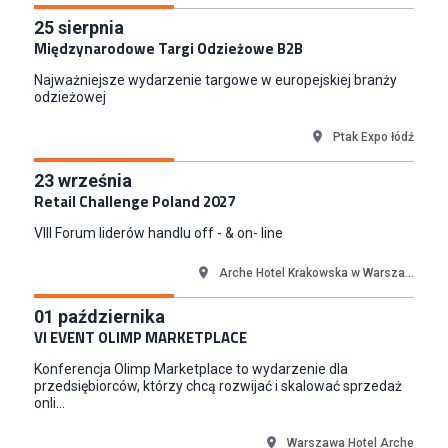
Key Account Manager Meble
25
sierpnia
Międzynarodowe Targi Odzieżowe B2B
Empik
Warszawa
Najważniejsze wydarzenie targowe w europejskiej branży
Młodszy Specjalista ds. Sprzedaży B2B (K/M/N)
odzieżowej
Euro-net Sp. z o.o.
Ptak Expo łódź
Warszawa
Key Account Manager
23
września
Puccini
Retail Challenge Poland 2027
Skarbimierzyce
VIII Forum liderów handlu off - & on- line
Content Creator (m/k)
Medicine
Arche Hotel Krakowska w Warsza...
Kraków
01
października
Junior RPA Developer (k/m)
VI EVENT OLIMP MARKETPLACE
TERG S.A.
Konferencja Olimp Marketplace to wydarzenie dla
Złotów
przedsiębiorców, którzy chcą rozwijać i skalować sprzedaż
onli...
Warszawa Hotel Arche