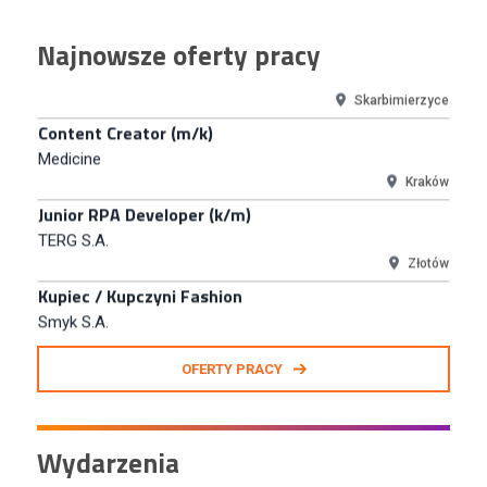
Junior RPA Developer (k/m)
Najnowsze oferty pracy
TERG S.A.
Złotów
Kupiec / Kupczyni Fashion
Smyk S.A.
Warszawa
Młodszy Specjalista ds. Contentu i Social Media
CCC S.A.
Polkowice
Specjalista ds. Rozwoju Systemów IT (km)
N2H Sp. z o.o.
Kraków
Zastępca Kierownika Salonu CH Riviera (m/k)
OFERTY PRACY
KAN SP Z O O
Gdynia
Specjalista/tka ds. Utrzymania Ruchu
Wydarzenia
W.Kruk
Komorniki