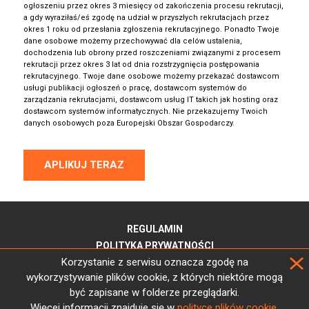
ogłoszeniu przez okres 3 miesięcy od zakończenia procesu rekrutacji,
a gdy wyraziłaś/eś zgodę na udział w przyszłych rekrutacjach przez
okres 1 roku od przesłania zgłoszenia rekrutacyjnego. Ponadto Twoje
dane osobowe możemy przechowywać dla celów ustalenia,
dochodzenia lub obrony przed roszczeniami związanymi z procesem
rekrutacji przez okres 3 lat od dnia rozstrzygnięcia postępowania
rekrutacyjnego. Twoje dane osobowe możemy przekazać dostawcom
usługi publikacji ogłoszeń o pracę, dostawcom systemów do
zarządzania rekrutacjami, dostawcom usług IT takich jak hosting oraz
dostawcom systemów informatycznych. Nie przekazujemy Twoich
danych osobowych poza Europejski Obszar Gospodarczy.
APLIKUJ TERAZ
REGULAMIN
POLITYKA PRYWATNOŚCI
Korzystanie z serwisu oznacza zgodę na
wykorzystywanie plików cookie, z których niektóre mogą
być zapisane w folderze przeglądarki.
Więcej informacji znajduje się w
polityce plików cookie.