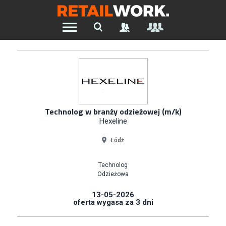
Znajdź pracę w branży Retail &
Ecommerce
Szukaj oferty pracy:
Technolog w branży odzieżowej (m/k)
Hexeline
Chcesz być na bieżąco z najnowszymi ofertami w branży.
Łódź
Załóż konto
Technolog
Odzieżowa
13-05-2026
oferta wygasa za 3 dni