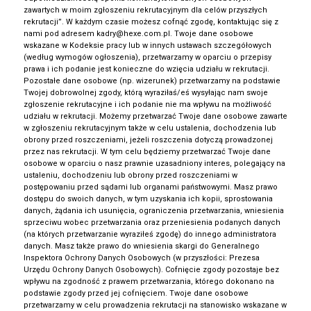
zawartych w moim zgłoszeniu rekrutacyjnym dla celów przyszłych
rekrutacji”. W każdym czasie możesz cofnąć zgodę, kontaktując się z
nami pod adresem kadry@hexe.com.pl. Twoje dane osobowe
wskazane w Kodeksie pracy lub w innych ustawach szczegółowych
(według wymogów ogłoszenia), przetwarzamy w oparciu o przepisy
prawa i ich podanie jest konieczne do wzięcia udziału w rekrutacji.
Pozostałe dane osobowe (np. wizerunek) przetwarzamy na podstawie
Twojej dobrowolnej zgody, którą wyraziłaś/eś wysyłając nam swoje
zgłoszenie rekrutacyjne i ich podanie nie ma wpływu na możliwość
udziału w rekrutacji. Możemy przetwarzać Twoje dane osobowe zawarte
w zgłoszeniu rekrutacyjnym także w celu ustalenia, dochodzenia lub
obrony przed roszczeniami, jeżeli roszczenia dotyczą prowadzonej
przez nas rekrutacji. W tym celu będziemy przetwarzać Twoje dane
osobowe w oparciu o nasz prawnie uzasadniony interes, polegający na
ustaleniu, dochodzeniu lub obrony przed roszczeniami w
postępowaniu przed sądami lub organami państwowymi. Masz prawo
dostępu do swoich danych, w tym uzyskania ich kopii, sprostowania
danych, żądania ich usunięcia, ograniczenia przetwarzania, wniesienia
sprzeciwu wobec przetwarzania oraz przeniesienia podanych danych
(na których przetwarzanie wyraziłeś zgodę) do innego administratora
danych. Masz także prawo do wniesienia skargi do Generalnego
Inspektora Ochrony Danych Osobowych (w przyszłości: Prezesa
Urzędu Ochrony Danych Osobowych). Cofnięcie zgody pozostaje bez
wpływu na zgodność z prawem przetwarzania, którego dokonano na
podstawie zgody przed jej cofnięciem. Twoje dane osobowe
przetwarzamy w celu prowadzenia rekrutacji na stanowisko wskazane w