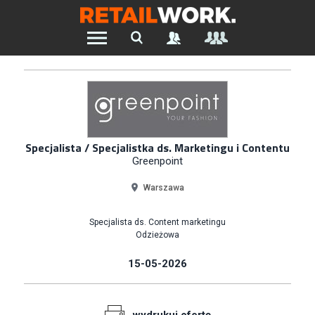
Znajdź pracę w branży Retail &
Ecommerce
Szukaj oferty pracy:
Specjalista / Specjalistka ds. Marketingu i Contentu
Greenpoint
Warszawa
Chcesz być na bieżąco z najnowszymi ofertami w branży.
Załóż konto
Specjalista ds. Content marketingu
Odzieżowa
15-05-2026