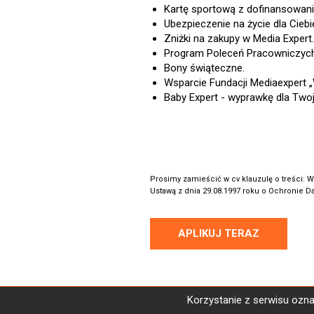
Kartę sportową z dofinansowan
Ubezpieczenie na życie dla Ciebie
Zniżki na zakupy w Media Expert.
Program Poleceń Pracowniczych
Bony świąteczne.
Wsparcie Fundacji Mediaexpert „W
Baby Expert - wyprawkę dla Tw
Prosimy zamieścić w cv klauzulę o treści: 
Ustawą z dnia 29.08.1997 roku o Ochronie Dan
APLIKUJ TERAZ
Korzystanie z serwisu ozna