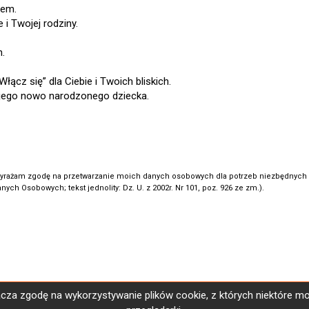
iem.
 i Twojej rodziny.
.
łącz się” dla Ciebie i Twoich bliskich.
ojego nowo narodzonego dziecka.
Wyrażam zgodę na przetwarzanie moich danych osobowych dla potrzeb niezbędnych do
ych Osobowych; tekst jednolity: Dz. U. z 2002r. Nr 101, poz. 926 ze zm.).
cza zgodę na wykorzystywanie plików cookie, z których niektóre m