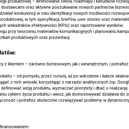
egii produktowej – definiowanie celów, roadmapy i kierunków rozwo
mi dostawcami oraz aktywne poszukiwanie nowych partnerów biznes
i działań konkurencji w celu identyfikacji nowych możliwości rozwojo
oduktowej, w tym specyfikacji, briefów, user stories oraz materiał
wych wskaźników efektywności (KPIs) oraz raportowanie wyników.
gu przy tworzeniu materiałów komunikacyjnych i planowaniu kampa
otkań produktowych oraz prezentacji.
datów:
 z klientem – zarówno biznesowym, jak i wewnętrznym, i potrafisz 
uktu – od pomysłu, przez rozwój, aż po wdrożenie i dalsze skalow
ągać z nich wnioski, korzystając z narzędzi analitycznych (np. Google
z definiować wizję produktu, wyznaczać priorytety i dbać o realizację
u cyklem życia produktu i wiesz, jak dostosowywać działania do zm
tyczność i potrafisz skutecznie rozwiązywać problemy w dynamiczn
finansowaniem.