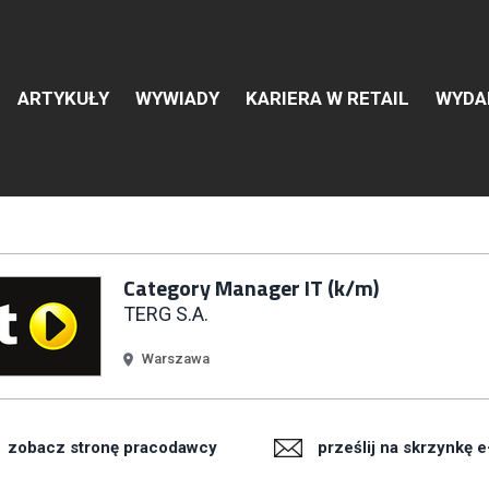
ARTYKUŁY
WYWIADY
KARIERA W RETAIL
WYDA
 pracę w branży Retail & Ec
Category Manager IT (k/m)
TERG S.A.
Warszawa
rtami w branży.
Załóż konto
zobacz stronę pracodawcy
prześlij na skrzynkę e