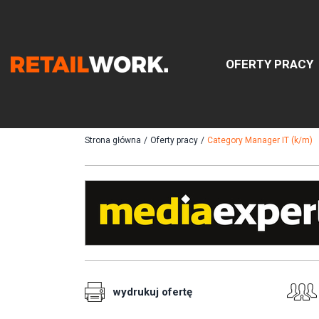
OFERTY PRACY
Znajdź
Strona główna
/
Oferty pracy
/
Category Manager IT (k/m)
Szukaj oferty pracy:
Chcesz być na bieżąco z najnowszymi ofe
wydrukuj ofertę