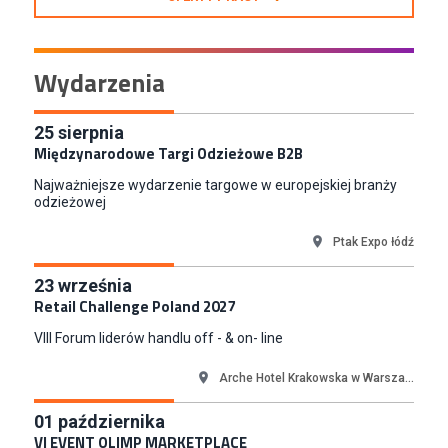
Zastępca Kierownika Salonu CH Riviera (m/k)
KAN SP Z O O
Gdynia
Wydarzenia
Specjalista/tka ds. Utrzymania Ruchu
W.Kruk
25
sierpnia
Komorniki
Międzynarodowe Targi Odzieżowe B2B
Key Account Manager Meble
Empik
Najważniejsze wydarzenie targowe w europejskiej branży
odzieżowej
Warszawa
Młodszy Specjalista ds. Sprzedaży B2B (K/M/N)
Ptak Expo łódź
Euro-net Sp. z o.o.
Warszawa
23
września
Retail Challenge Poland 2027
Key Account Manager
Puccini
VIII Forum liderów handlu off - & on- line
Skarbimierzyce
Arche Hotel Krakowska w Warsza...
Content Creator (m/k)
Medicine
01
października
Kraków
VI EVENT OLIMP MARKETPLACE