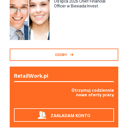
Od lipca 2026 Chief Financial
Officer w Biesiada Invest.
OSOBY
RetailWork.pl
Otrzymuj codziennie
nowe oferty pracy
ZAKŁADAM KONTO