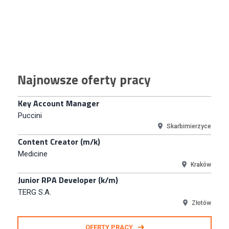
Key Account Manager
Puccini
Skarbimierzyce
Content Creator (m/k)
Medicine
Kraków
Najnowsze oferty pracy
Junior RPA Developer (k/m)
TERG S.A.
Złotów
Kupiec / Kupczyni Fashion
Smyk S.A.
Warszawa
Młodszy Specjalista ds. Contentu i Social Media
CCC S.A.
Polkowice
Specjalista ds. Rozwoju Systemów IT (km)
N2H Sp. z o.o.
Kraków
OFERTY PRACY