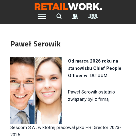
Znajdź pracę w branży Retail &
Ecommerce
Paweł Serowik
Szukaj oferty pracy:
Od marca 2026 roku na
stanowisku Chief People
Officer w TATUUM.
Chcesz być na bieżąco z najnowszymi ofertami w branży.
Załóż konto
Paweł Serowik ostatnio
związany był z firmą
Sescom S.A., w któtrej pracował jako HR Director
2023-
2025.