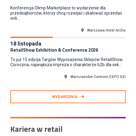
Junior RPA Developer (k/m)
Konferencja Olimp Marketplace to wydarzenie dla
TERG S.A.
przedsiębiorców, którzy chcą rozwijać i skalować sprzedaż
Złotów
onli...
Warszawa Hotel Arche
18
listopada
RetailShow Exhibition & Conference 2026
To już 15 edycja Targów Wyposażenia Sklepów RetailShow.
Coroczna, największa impreza o charakterze b2b dla sek...
Warszawskie Centrum EXPO XXI
WYDARZENIA
Kariera w retail