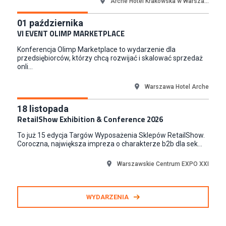
Medicine
Arche Hotel Krakowska w Warsza...
Kraków
01
października
Junior RPA Developer (k/m)
VI EVENT OLIMP MARKETPLACE
TERG S.A.
Konferencja Olimp Marketplace to wydarzenie dla
Złotów
przedsiębiorców, którzy chcą rozwijać i skalować sprzedaż
onli...
Warszawa Hotel Arche
18
listopada
RetailShow Exhibition & Conference 2026
To już 15 edycja Targów Wyposażenia Sklepów RetailShow.
Coroczna, największa impreza o charakterze b2b dla sek...
Warszawskie Centrum EXPO XXI
WYDARZENIA