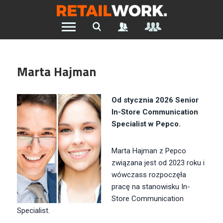
Znajdź pracę w branży Retail &
Ecommerce
Marta Hajman
Szukaj oferty pracy:
Od stycznia 2026 Senior
In-Store Communication
Specialist w Pepco.
Chcesz być na bieżąco z najnowszymi ofertami w branży.
Załóż konto
Marta Hajman z Pepco
związana jest od 2023 roku i
wówczass rozpoczęła
pracę na stanowisku In-
Store Communication
Specialist.