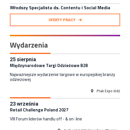
N2H Sp. z o.o.
Kraków
Zastępca Kierownika Salonu CH Riviera (m/k)
OFERTY PRACY
KAN SP Z O O
Gdynia
Specjalista/tka ds. Utrzymania Ruchu
Wydarzenia
W.Kruk
Komorniki
Key Account Manager Meble
25
sierpnia
Międzynarodowe Targi Odzieżowe B2B
Empik
Warszawa
Najważniejsze wydarzenie targowe w europejskiej branży
Młodszy Specjalista ds. Sprzedaży B2B (K/M/N)
odzieżowej
Euro-net Sp. z o.o.
Ptak Expo łódź
Warszawa
Key Account Manager
23
września
Puccini
Retail Challenge Poland 2027
Skarbimierzyce
VIII Forum liderów handlu off - & on- line
Content Creator (m/k)