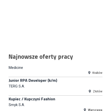
Warszawa
Key Account Manager
Puccini
Skarbimierzyce
Content Creator (m/k)
Medicine
Kraków
Junior RPA Developer (k/m)
Najnowsze oferty pracy
TERG S.A.
Złotów
Kupiec / Kupczyni Fashion
Smyk S.A.
Warszawa
Młodszy Specjalista ds. Contentu i Social Media
CCC S.A.
Polkowice
Specjalista ds. Rozwoju Systemów IT (km)