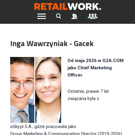
Znajdź pracę w branży Retail &
Ecommerce
Inga Wawrzyniak - Gacek
Szukaj oferty pracy:
Od maja 2026 w G2A.COM
jako Chief Marketing
Officer.
Chcesz być na bieżąco z najnowszymi ofertami w branży.
Załóż konto
Ostatnie, prawie 7 lat
związana była z
eSky.pl S.A., gdzie pracowała
jako
Group Marketing & Communication Director (2019-2026)
.