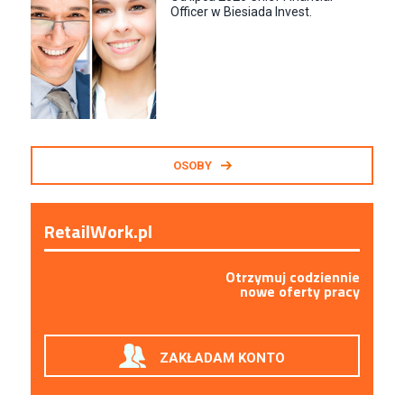
Officer w Biesiada Invest.
OSOBY
RetailWork.pl
Otrzymuj codziennie
nowe oferty pracy
ZAKŁADAM KONTO