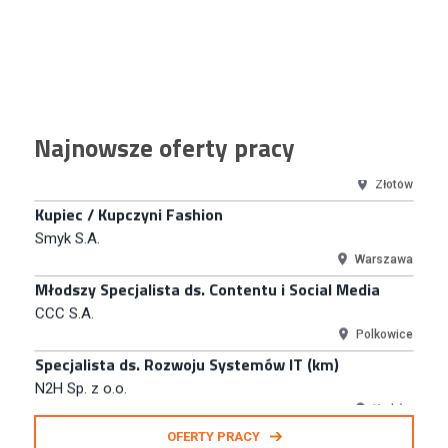
Kraków
Junior RPA Developer (k/m)
TERG S.A.
Złotów
Kupiec / Kupczyni Fashion
Najnowsze oferty pracy
Smyk S.A.
Warszawa
Młodszy Specjalista ds. Contentu i Social Media
CCC S.A.
Polkowice
Specjalista ds. Rozwoju Systemów IT (km)
N2H Sp. z o.o.
Kraków
Zastępca Kierownika Salonu CH Riviera (m/k)
KAN SP Z O O
Gdynia
Specjalista/tka ds. Utrzymania Ruchu
OFERTY PRACY
W.Kruk