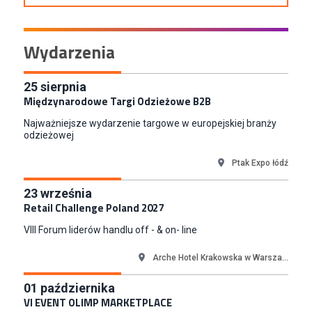
Komorniki
Key Account Manager Meble
Wydarzenia
Empik
Warszawa
Młodszy Specjalista ds. Sprzedaży B2B (K/M/N)
25
sierpnia
Międzynarodowe Targi Odzieżowe B2B
Euro-net Sp. z o.o.
Warszawa
Najważniejsze wydarzenie targowe w europejskiej branży
Koordynator Inwestycji
odzieżowej
ETOS S.A.
Ptak Expo łódź
Gdańsk
Content Creator (m/k)
23
września
Medicine
Retail Challenge Poland 2027
Kraków
VIII Forum liderów handlu off - & on- line
Junior RPA Developer (k/m)
TERG S.A.
Arche Hotel Krakowska w Warsza...
Złotów
01
października
Kupiec / Kupczyni Fashion
VI EVENT OLIMP MARKETPLACE
Smyk S.A.