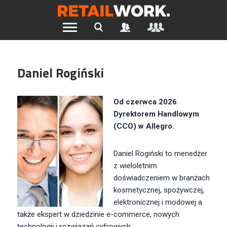
Znajdź pracę w branży Retail &
Ecommerce
Daniel Rogiński
Szukaj oferty pracy:
Od czerwca 2026
Dyrektorem Handlowym
(CCO) w Allegro.
Chcesz być na bieżąco z najnowszymi ofertami w branży.
Załóż konto
Daniel Rogiński to menedżer
z wieloletnim
doświadczeniem w branżach
kosmetycznej, spożywczej,
elektronicznej i modowej a
także ekspert w dziedzinie e-commerce, nowych
technologii i rozwiązań cyfrowych.