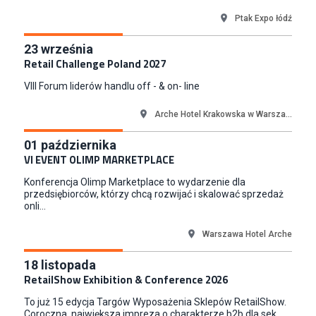
Smyk S.A.
Ptak Expo łódź
Warszawa
Junior RPA Developer (k/m)
23
września
TERG S.A.
Retail Challenge Poland 2027
Złotów
VIII Forum liderów handlu off - & on- line
Kupiec / Kupczyni Fashion
Smyk S.A.
Arche Hotel Krakowska w Warsza...
Warszawa
01
października
Młodszy Specjalista ds. Contentu i Social Media
VI EVENT OLIMP MARKETPLACE
CCC S.A.
Konferencja Olimp Marketplace to wydarzenie dla
Polkowice
przedsiębiorców, którzy chcą rozwijać i skalować sprzedaż
onli...
Warszawa Hotel Arche
18
listopada
RetailShow Exhibition & Conference 2026
To już 15 edycja Targów Wyposażenia Sklepów RetailShow.
Coroczna, największa impreza o charakterze b2b dla sek...