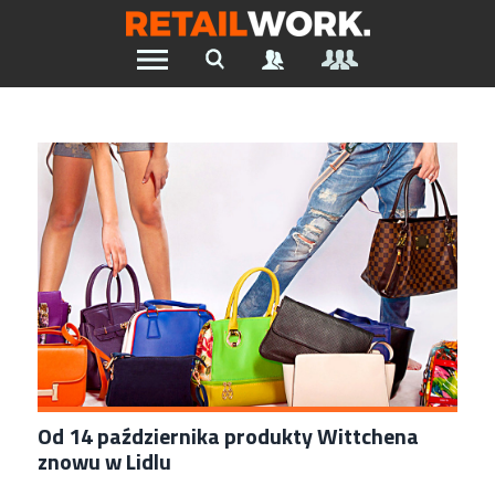
Znajdź pracę w branży Retail &
Ecommerce
Szukaj oferty pracy:
Chcesz być na bieżąco z najnowszymi ofertami w branży.
Załóż konto
Od 14 października produkty Wittchena
znowu w Lidlu