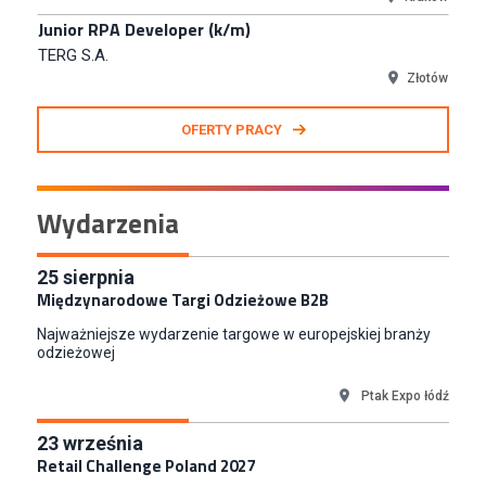
CCC S.A.
Polkowice
Specjalista ds. Rozwoju Systemów IT (km)
N2H Sp. z o.o.
Kraków
OFERTY PRACY
Zastępca Kierownika Salonu CH Riviera (m/k)
KAN SP Z O O
Gdynia
Wydarzenia
Specjalista/tka ds. Utrzymania Ruchu
W.Kruk
25
sierpnia
Komorniki
Międzynarodowe Targi Odzieżowe B2B
Key Account Manager Meble
Najważniejsze wydarzenie targowe w europejskiej branży
Empik
odzieżowej
Warszawa
Młodszy Specjalista ds. Sprzedaży B2B (K/M/N)
Ptak Expo łódź
Euro-net Sp. z o.o.
23
września
Warszawa
Retail Challenge Poland 2027
Key Account Manager