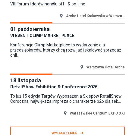
VIII Forum liderów handlu off - & on- line
Puccini
Skarbimierzyce
Arche Hotel Krakowska w Warsza...
Content Creator (m/k)
Medicine
01
października
Kraków
VI EVENT OLIMP MARKETPLACE
Junior RPA Developer (k/m)
Konferencja Olimp Marketplace to wydarzenie dla
TERG S.A.
przedsiębiorców, którzy chcą rozwijać i skalować sprzedaż
onli...
Złotów
Warszawa Hotel Arche
18
listopada
RetailShow Exhibition & Conference 2026
To już 15 edycja Targów Wyposażenia Sklepów RetailShow.
Coroczna, największa impreza o charakterze b2b dla sek...
Warszawskie Centrum EXPO XXI
WYDARZENIA