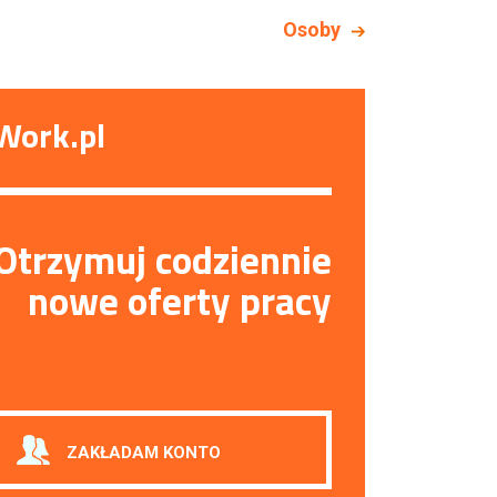
Osoby
Work.pl
Otrzymuj codziennie
nowe oferty pracy
ZAKŁADAM KONTO