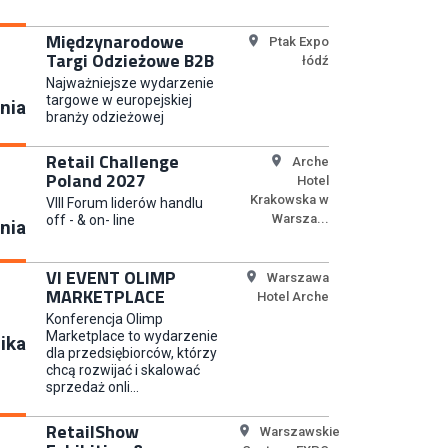
Specjalista/tka ds. Utrzymania
Ruchu
Międzynarodowe
Ptak Expo
W.Kruk
Targi Odzieżowe B2B
łódź
Najważniejsze wydarzenie
targowe w europejskiej
nia
Key Account Manager Meble
branży odzieżowej
Empik
Retail Challenge
Arche
Poland 2027
Hotel
Krakowska w
VIII Forum liderów handlu
Warsza...
off - & on- line
nia
Młodszy Specjalista ds.
Sprzedaży B2B (K/M/N)
VI EVENT OLIMP
Warszawa
Euro-net Sp. z o.o.
MARKETPLACE
Hotel Arche
Konferencja Olimp
Marketplace to wydarzenie
ika
dla przedsiębiorców, którzy
Key Account Manager
chcą rozwijać i skalować
Puccini
sprzedaż onli...
RetailShow
Warszawskie