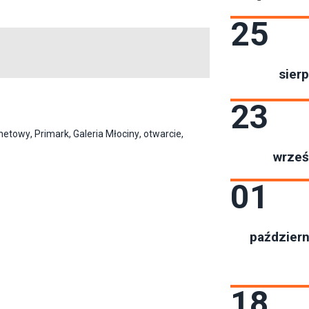
25
sierp
23
rnetowy
,
Primark
,
Galeria Młociny
,
otwarcie
,
wrześ
01
październ
18