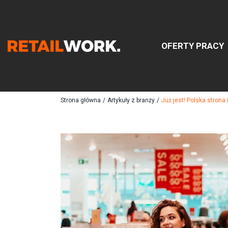
OFERTY PRACY
Znajdź
Strona główna
/
Artykuły z branży
/
Już jest! Polska strona
Szukaj oferty pracy:
Chcesz być na bieżąco z najnowszymi ofe