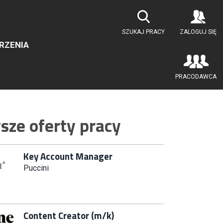
Key Account Manager
SZUKAJ PRACY
ZALOGUJ SIĘ
RZENIA
Puccini
PRACODAWCA
Content Creator (m/k)
ommerce
Medicine
ze oferty pracy
Junior RPA Developer (k/m)
TERG S.A.
Kupiec / Kupczyni Fashion