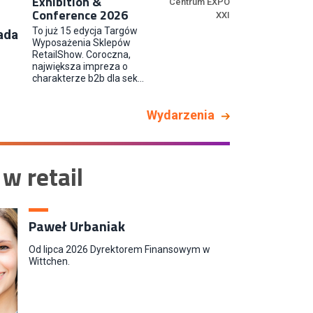
Exhibition &
Centrum EXPO
Conference 2026
XXI
Content Creator (m/k)
To już 15 edycja Targów
ada
Medicine
Wyposażenia Sklepów
RetailShow. Coroczna,
największa impreza o
charakterze b2b dla sek...
Junior RPA Developer (k/m)
Wydarzenia
TERG S.A.
 w retail
Kupiec / Kupczyni Fashion
Smyk S.A.
Paweł Urbaniak
Od lipca 2026 Dyrektorem Finansowym w
Wittchen.