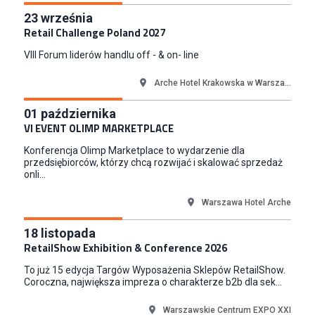
Key Account Manager
23
września
Retail Challenge Poland 2027
Puccini
Skarbimierzyce
VIII Forum liderów handlu off - & on- line
Content Creator (m/k)
Arche Hotel Krakowska w Warsza...
Medicine
Kraków
01
października
Junior RPA Developer (k/m)
VI EVENT OLIMP MARKETPLACE
TERG S.A.
Konferencja Olimp Marketplace to wydarzenie dla
Złotów
przedsiębiorców, którzy chcą rozwijać i skalować sprzedaż
onli...
Warszawa Hotel Arche
18
listopada
RetailShow Exhibition & Conference 2026
To już 15 edycja Targów Wyposażenia Sklepów RetailShow.
Coroczna, największa impreza o charakterze b2b dla sek...
Warszawskie Centrum EXPO XXI