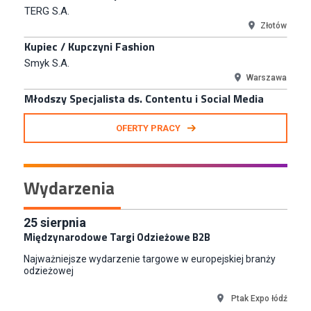
Młodszy Specjalista ds. Contentu i Social Media
CCC S.A.
Polkowice
Specjalista ds. Rozwoju Systemów IT (km)
N2H Sp. z o.o.
Kraków
Zastępca Kierownika Salonu CH Riviera (m/k)
OFERTY PRACY
KAN SP Z O O
Gdynia
Specjalista/tka ds. Utrzymania Ruchu
Wydarzenia
W.Kruk
Komorniki
Key Account Manager Meble
25
sierpnia
Międzynarodowe Targi Odzieżowe B2B
Empik
Warszawa
Najważniejsze wydarzenie targowe w europejskiej branży
odzieżowej
Młodszy Specjalista ds. Sprzedaży B2B (K/M/N)
Euro-net Sp. z o.o.
Ptak Expo łódź
Warszawa