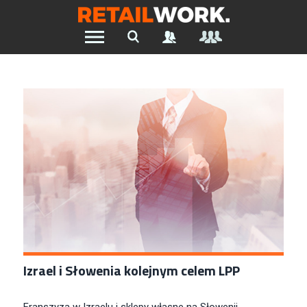
Znajdź pracę w branży Retail &
Ecommerce
Szukaj oferty pracy:
Chcesz być na bieżąco z najnowszymi ofertami w branży.
Załóż konto
Izrael i Słowenia kolejnym celem LPP