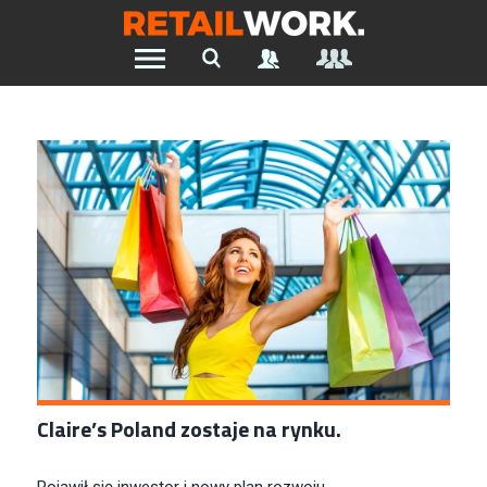
Znajdź pracę w branży Retail &
Ecommerce
Szukaj oferty pracy:
Chcesz być na bieżąco z najnowszymi ofertami w branży.
Załóż konto
Claire’s Poland zostaje na rynku.