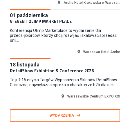
Medicine
Arche Hotel Krakowska w Warsza...
Kraków
01
października
Junior RPA Developer (k/m)
VI EVENT OLIMP MARKETPLACE
TERG S.A.
Konferencja Olimp Marketplace to wydarzenie dla
Złotów
przedsiębiorców, którzy chcą rozwijać i skalować sprzedaż
onli...
Warszawa Hotel Arche
18
listopada
RetailShow Exhibition & Conference 2026
To już 15 edycja Targów Wyposażenia Sklepów RetailShow.
Coroczna, największa impreza o charakterze b2b dla sek...
Warszawskie Centrum EXPO XXI
WYDARZENIA