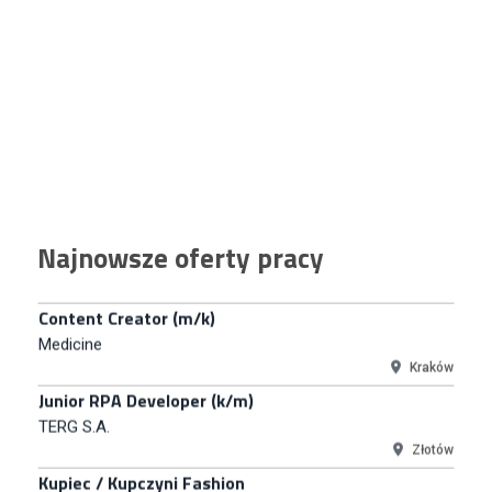
Euro-net Sp. z o.o.
Warszawa
Key Account Manager
Puccini
Skarbimierzyce
Content Creator (m/k)
Medicine
Kraków
Junior RPA Developer (k/m)
Najnowsze oferty pracy
TERG S.A.
Złotów
Kupiec / Kupczyni Fashion
Smyk S.A.
Warszawa
Młodszy Specjalista ds. Contentu i Social Media
CCC S.A.
Polkowice
Specjalista ds. Rozwoju Systemów IT (km)