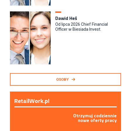
Dawid Heś
Od lipca 2026 Chief Financial
Officer w Biesiada Invest.
OSOBY
RetailWork.pl
Otrzymuj codziennie
nowe oferty pracy