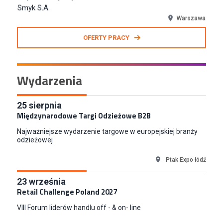
N2H Sp. z o.o.
Kraków
Zastępca Kierownika Salonu CH Riviera (m/k)
OFERTY PRACY
KAN SP Z O O
Gdynia
Specjalista/tka ds. Utrzymania Ruchu
Wydarzenia
W.Kruk
Komorniki
Key Account Manager Meble
25
sierpnia
Międzynarodowe Targi Odzieżowe B2B
Empik
Warszawa
Najważniejsze wydarzenie targowe w europejskiej branży
Młodszy Specjalista ds. Sprzedaży B2B (K/M/N)
odzieżowej
Euro-net Sp. z o.o.
Ptak Expo łódź
Warszawa
Key Account Manager
23
września
Puccini
Retail Challenge Poland 2027
Skarbimierzyce
VIII Forum liderów handlu off - & on- line
Content Creator (m/k)