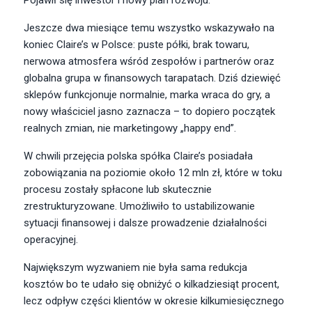
Pojawił się inwestor i nowy plan rozwoju.
Jeszcze dwa miesiące temu wszystko wskazywało na
koniec Claire’s w Polsce: puste półki, brak towaru,
nerwowa atmosfera wśród zespołów i partnerów oraz
globalna grupa w finansowych tarapatach. Dziś dziewięć
sklepów funkcjonuje normalnie, marka wraca do gry, a
nowy właściciel jasno zaznacza – to dopiero początek
realnych zmian, nie marketingowy „happy end”.
W chwili przejęcia polska spółka Claire’s posiadała
zobowiązania na poziomie około 12 mln zł, które w toku
procesu zostały spłacone lub skutecznie
zrestrukturyzowane. Umożliwiło to ustabilizowanie
sytuacji finansowej i dalsze prowadzenie działalności
operacyjnej.
Największym wyzwaniem nie była sama redukcja
kosztów bo te udało się obniżyć o kilkadziesiąt procent,
lecz odpływ części klientów w okresie kilkumiesięcznego