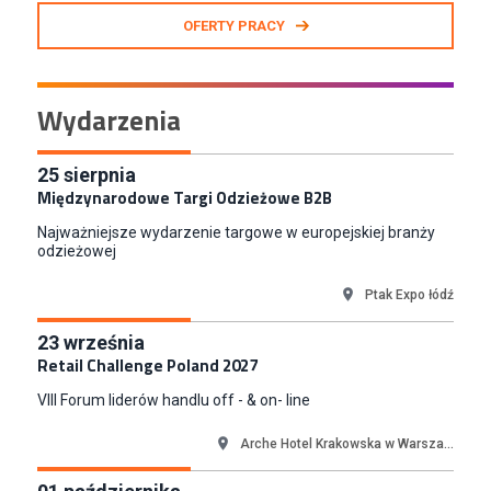
Zastępca Kierownika Salonu CH Riviera (m/k)
OFERTY PRACY
KAN SP Z O O
Gdynia
Specjalista/tka ds. Utrzymania Ruchu
Wydarzenia
W.Kruk
Komorniki
Key Account Manager Meble
25
sierpnia
Międzynarodowe Targi Odzieżowe B2B
Empik
Warszawa
Najważniejsze wydarzenie targowe w europejskiej branży
Młodszy Specjalista ds. Sprzedaży B2B (K/M/N)
odzieżowej
Euro-net Sp. z o.o.
Ptak Expo łódź
Warszawa
Key Account Manager
23
września
Puccini
Retail Challenge Poland 2027
Skarbimierzyce
VIII Forum liderów handlu off - & on- line
Content Creator (m/k)
Medicine
Arche Hotel Krakowska w Warsza...
Kraków