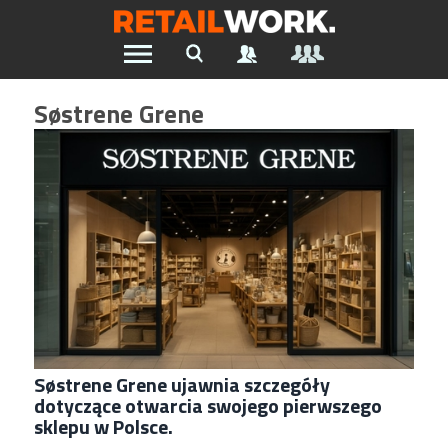
Znajdź pracę w branży Retail &
Søstrene Grene
Ecommerce
Wszystkie Artykuły
Szukaj oferty pracy:
Chcesz być na bieżąco z najnowszymi ofertami w branży.
Załóż konto
Søstrene Grene ujawnia szczegóły
dotyczące otwarcia swojego pierwszego
sklepu w Polsce.