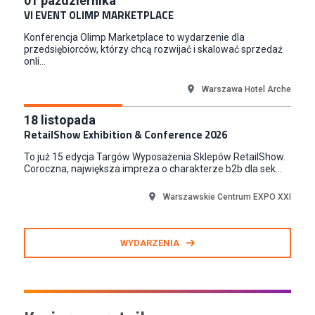
01
października
Junior RPA Developer (k/m)
VI EVENT OLIMP MARKETPLACE
TERG S.A.
Konferencja Olimp Marketplace to wydarzenie dla
Złotów
przedsiębiorców, którzy chcą rozwijać i skalować sprzedaż
onli...
Warszawa Hotel Arche
18
listopada
RetailShow Exhibition & Conference 2026
To już 15 edycja Targów Wyposażenia Sklepów RetailShow.
Coroczna, największa impreza o charakterze b2b dla sek...
Warszawskie Centrum EXPO XXI
WYDARZENIA