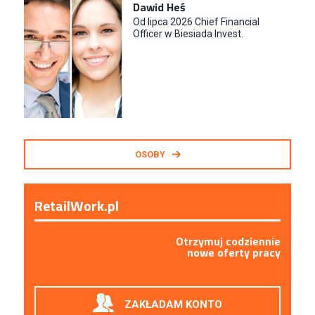
Dawid Heś
Od lipca 2026 Chief Financial
Officer w Biesiada Invest.
OSOBY
RetailWork.pl
Otrzymuj codziennie
nowe oferty pracy
ZAKŁADAM KONTO