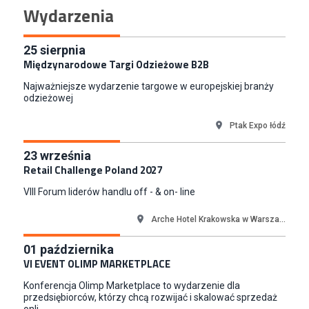
Wydarzenia
Gdynia
Specjalista/tka ds. Utrzymania Ruchu
W.Kruk
25
sierpnia
Międzynarodowe Targi Odzieżowe B2B
Komorniki
Key Account Manager Meble
Najważniejsze wydarzenie targowe w europejskiej branży
odzieżowej
Empik
Warszawa
Ptak Expo łódź
Młodszy Specjalista ds. Sprzedaży B2B (K/M/N)
Euro-net Sp. z o.o.
23
września
Warszawa
Retail Challenge Poland 2027
Key Account Manager
VIII Forum liderów handlu off - & on- line
Puccini
Skarbimierzyce
Arche Hotel Krakowska w Warsza...
Content Creator (m/k)
01
października
Medicine
VI EVENT OLIMP MARKETPLACE
Kraków
Konferencja Olimp Marketplace to wydarzenie dla
Junior RPA Developer (k/m)
przedsiębiorców, którzy chcą rozwijać i skalować sprzedaż
TERG S.A.
onli...