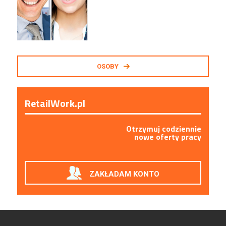
OSOBY
RetailWork.pl
Otrzymuj codziennie
nowe oferty pracy
ZAKŁADAM KONTO