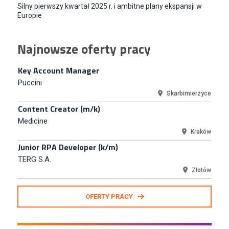
Silny pierwszy kwartał 2025 r. i ambitne plany ekspansji w
Skarbimierzyce
Europie
Content Creator (m/k)
Medicine
Najnowsze oferty pracy
Kraków
Junior RPA Developer (k/m)
TERG S.A.
Złotów
Kupiec / Kupczyni Fashion
Smyk S.A.
Warszawa
Młodszy Specjalista ds. Contentu i Social Media
CCC S.A.
Polkowice
Specjalista ds. Rozwoju Systemów IT (km)
N2H Sp. z o.o.
OFERTY PRACY
Kraków
Zastępca Kierownika Salonu CH Riviera (m/k)
KAN SP Z O O